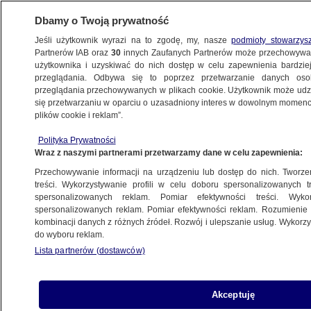
Dbamy o Twoją prywatność
Jeśli użytkownik wyrazi na to zgodę, my, nasze
podmioty stowarzys
Partnerów IAB oraz
30
innych Zaufanych Partnerów może przechowywa
użytkownika i uzyskiwać do nich dostęp w celu zapewnienia bardzi
przeglądania. Odbywa się to poprzez przetwarzanie danych os
przeglądania przechowywanych w plikach cookie. Użytkownik może udzie
POLSKA
się przetwarzaniu w oparciu o uzasadniony interes w dowolnym momencie
plików cookie i reklam”.
Religa: to prezes NFZ powinien negocjować
Polityka Prywatności
Wraz z naszymi partnerami przetwarzamy dane w celu zapewnienia:
3.10.2007, 08:59
Aktualizacja:
3.10.2007, 09:29
Przechowywanie informacji na urządzeniu lub dostęp do nich. Tworzeni
treści. Wykorzystywanie profili w celu doboru spersonalizowanych tr
Udostępnij
spersonalizowanych reklam. Pomiar efektywności treści. Wyko
spersonalizowanych reklam. Pomiar efektywności reklam. Rozumienie o
kombinacji danych z różnych źródeł. Rozwój i ulepszanie usług. Wykor
do wyboru reklam.
Lista partnerów (dostawców)
Akceptuję