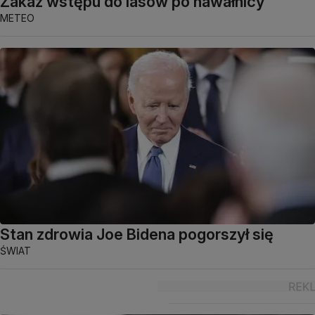
Zakaz wstępu do lasów po nawałnicy
METEO
Stan zdrowia Joe Bidena pogorszył się
ŚWIAT