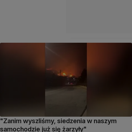
"Zanim wyszliśmy, siedzenia w naszym
samochodzie już się żarzyły"