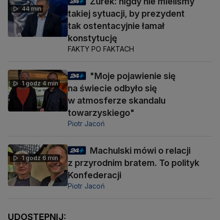
Żurek: nigdy nie mieliśmy
44 min
takiej sytuacji, by prezydent
tak ostentacyjnie łamał
konstytucję
FAKTY PO FAKTACH
"Moje pojawienie się
1 godz 4 min
na świecie odbyło się
w atmosferze skandalu
towarzyskiego"
Piotr Jacoń
Machulski mówi o relacji
1 godz 6 min
z przyrodnim bratem. To polityk
Konfederacji
Piotr Jacoń
UDOSTĘPNIJ: