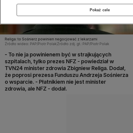
Pokaż cele
Religa: to Sośnierz powinien negocjować z lekarzami
Źródło wideo: PAP/Piotr Polak
Źródło zdj. gł.: PAP/Piotr Polak
- To nie ja powinienem być w strajkujących
szpitalach, tylko prezes NFZ - powiedział w
TVN24 minister zdrowia Zbigniew Religa. Dodał,
że poprosi prezesa Funduszu Andrzeja Sośnierza
o wsparcie. - Płatnikiem nie jest minister
zdrowia, ale NFZ - dodał.