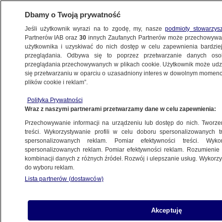
Dbamy o Twoją prywatność
Jeśli użytkownik wyrazi na to zgodę, my, nasze
podmioty stowarzys
Partnerów IAB oraz
30
innych Zaufanych Partnerów może przechowywa
użytkownika i uzyskiwać do nich dostęp w celu zapewnienia bardzi
przeglądania. Odbywa się to poprzez przetwarzanie danych os
przeglądania przechowywanych w plikach cookie. Użytkownik może udzie
POLSKA
się przetwarzaniu w oparciu o uzasadniony interes w dowolnym momencie
plików cookie i reklam”.
Schetyna: wojna między dużym a małym
Polityka Prywatności
pałacem będzie trwała do czerwca
Wraz z naszymi partnerami przetwarzamy dane w celu zapewnienia:
Przechowywanie informacji na urządzeniu lub dostęp do nich. Tworzeni
3.01.2024, 08:07
treści. Wykorzystywanie profili w celu doboru spersonalizowanych tr
spersonalizowanych reklam. Pomiar efektywności treści. Wyko
spersonalizowanych reklam. Pomiar efektywności reklam. Rozumienie o
Udostępnij
kombinacji danych z różnych źródeł. Rozwój i ulepszanie usług. Wykor
do wyboru reklam.
Lista partnerów (dostawców)
Akceptuję