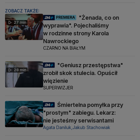
ZOBACZ TAKŻE:
"Żenada, co on
PREMIERA
27 min
wyprawia". Pojechaliśmy
w rodzinne strony Karola
Nawrockiego
CZARNO NA BIAŁYM
"Geniusz przestępstwa"
28 min
zrobił skok stulecia. Opuścił
więzienie
SUPERWIZJER
Śmiertelna pomyłka przy
"prostym" zabiegu. Lekarz:
nie jesteśmy serwisantami
Agata Daniluk,
Jakub Stachowiak