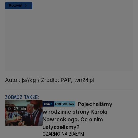
Rozwiń
Autor: js//kg / Źródło: PAP, tvn24.pl
ZOBACZ TAKŻE:
Pojechaliśmy
PREMIERA
27 min
w rodzinne strony Karola
Nawrockiego. Co o nim
usłyszeliśmy?
CZARNO NA BIAŁYM