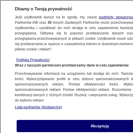
Dbamy o Twoją prywatność
Jeśli użytkownik wyrazi na to zgodę, my, nasze
podmioty stowarzys
Partnerów IAB oraz
30
innych Zaufanych Partnerów może przechowywa
użytkownika i uzyskiwać do nich dostęp w celu zapewnienia bardzi
przeglądania. Odbywa się to poprzez przetwarzanie danych os
przeglądania przechowywanych w plikach cookie. Użytkownik może udzie
POLSKA
się przetwarzaniu w oparciu o uzasadniony interes w dowolnym momencie
plików cookie i reklam”.
"Moja maszyna źle działała". Posłowie
Polityka Prywatności
Koalicji Obywatelskiej tłumaczą się
Wraz z naszymi partnerami przetwarzamy dane w celu zapewnienia:
z głosowania
Przechowywanie informacji na urządzeniu lub dostęp do nich. Tworzeni
treści. Wykorzystywanie profili w celu doboru spersonalizowanych tr
19.11.2019, 23:06
spersonalizowanych reklam. Pomiar efektywności treści. Wyko
spersonalizowanych reklam. Pomiar efektywności reklam. Rozumienie o
kombinacji danych z różnych źródeł. Rozwój i ulepszanie usług. Wykor
Udostępnij
do wyboru reklam.
Lista partnerów (dostawców)
Akceptuję