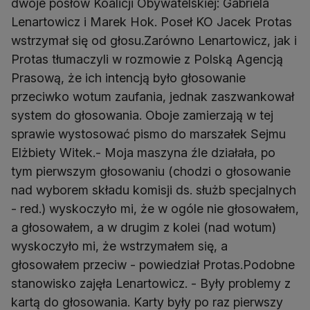
dwoje posłów Koalicji Obywatelskiej: Gabriela
Lenartowicz i Marek Hok. Poseł KO Jacek Protas
wstrzymał się od głosu.Zarówno Lenartowicz, jak i
Protas tłumaczyli w rozmowie z Polską Agencją
Prasową, że ich intencją było głosowanie
przeciwko wotum zaufania, jednak zaszwankował
system do głosowania. Oboje zamierzają w tej
sprawie wystosować pismo do marszałek Sejmu
Elżbiety Witek.- Moja maszyna źle działała, po
tym pierwszym głosowaniu (chodzi o głosowanie
nad wyborem składu komisji ds. służb specjalnych
- red.) wyskoczyło mi, że w ogóle nie głosowałem,
a głosowałem, a w drugim z kolei (nad wotum)
wyskoczyło mi, że wstrzymałem się, a
głosowałem przeciw - powiedział Protas.Podobne
stanowisko zajęła Lenartowicz. - Były problemy z
kartą do głosowania. Karty były po raz pierwszy