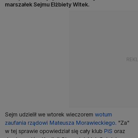
marszałek Sejmu Elżbiety Witek.
Sejm udzielił we wtorek wieczorem
wotum
zaufania rządowi Mateusza Morawieckiego.
"Za"
w tej sprawie opowiedział się cały klub
PiS
oraz