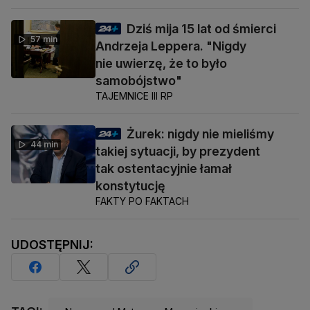
Dziś mija 15 lat od śmierci
57 min
Andrzeja Leppera. "Nigdy
nie uwierzę, że to było
samobójstwo"
TAJEMNICE III RP
Żurek: nigdy nie mieliśmy
44 min
takiej sytuacji, by prezydent
tak ostentacyjnie łamał
konstytucję
FAKTY PO FAKTACH
UDOSTĘPNIJ: