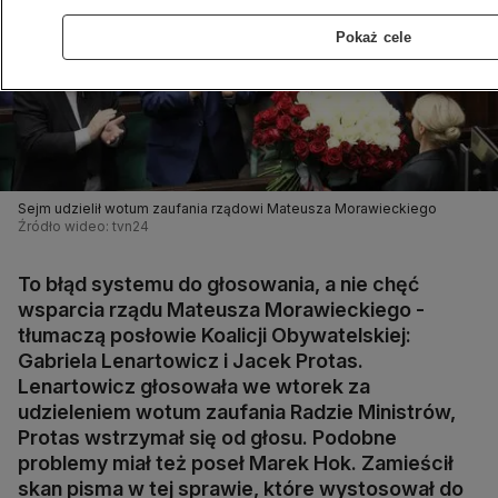
Pokaż cele
Sejm udzielił wotum zaufania rządowi Mateusza Morawieckiego
Źródło wideo: tvn24
To błąd systemu do głosowania, a nie chęć
wsparcia rządu Mateusza Morawieckiego -
tłumaczą posłowie Koalicji Obywatelskiej:
Gabriela Lenartowicz i Jacek Protas.
Lenartowicz głosowała we wtorek za
udzieleniem wotum zaufania Radzie Ministrów,
Protas wstrzymał się od głosu. Podobne
problemy miał też poseł Marek Hok. Zamieścił
skan pisma w tej sprawie, które wystosował do