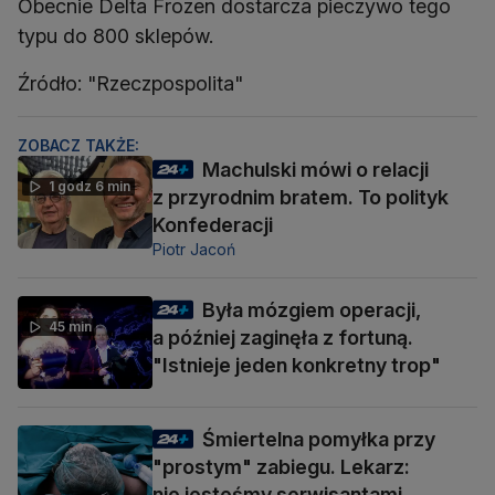
Obecnie Delta Frozen dostarcza pieczywo tego
typu do 800 sklepów.
Źródło: "Rzeczpospolita"
ZOBACZ TAKŻE:
Machulski mówi o relacji
1 godz 6 min
z przyrodnim bratem. To polityk
Konfederacji
Piotr Jacoń
Była mózgiem operacji,
45 min
a później zaginęła z fortuną.
"Istnieje jeden konkretny trop"
Śmiertelna pomyłka przy
"prostym" zabiegu. Lekarz:
nie jesteśmy serwisantami