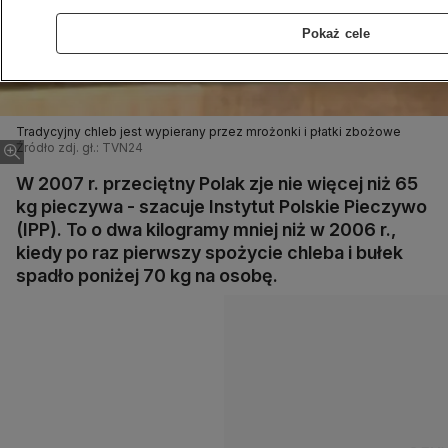
Pokaż cele
Tradycyjny chleb jest wypierany przez mrożonki i płatki zbożowe
Źródło zdj. gł.: TVN24
W 2007 r. przeciętny Polak zje nie więcej niż 65
kg pieczywa - szacuje Instytut Polskie Pieczywo
(IPP). To o dwa kilogramy mniej niż w 2006 r.,
kiedy po raz pierwszy spożycie chleba i bułek
spadło poniżej 70 kg na osobę.