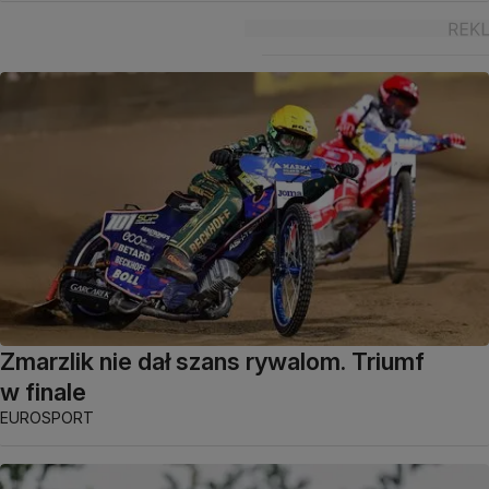
Zmarzlik nie dał szans rywalom. Triumf
w finale
EUROSPORT