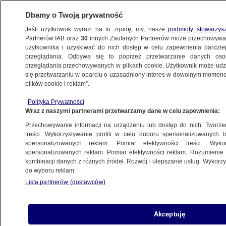
Dbamy o Twoją prywatność
Jeśli użytkownik wyrazi na to zgodę, my, nasze
podmioty stowarzys
Partnerów IAB oraz
30
innych Zaufanych Partnerów może przechowywa
użytkownika i uzyskiwać do nich dostęp w celu zapewnienia bardzi
przeglądania. Odbywa się to poprzez przetwarzanie danych os
przeglądania przechowywanych w plikach cookie. Użytkownik może udzie
POLSKA
się przetwarzaniu w oparciu o uzasadniony interes w dowolnym momencie
plików cookie i reklam”.
Polacy jedzą coraz mniej chleba
Polityka Prywatności
Wraz z naszymi partnerami przetwarzamy dane w celu zapewnienia:
3.10.2007, 06:54
Aktualizacja:
3.10.2007, 07:36
Przechowywanie informacji na urządzeniu lub dostęp do nich. Tworzeni
treści. Wykorzystywanie profili w celu doboru spersonalizowanych tr
Udostępnij
spersonalizowanych reklam. Pomiar efektywności treści. Wyko
spersonalizowanych reklam. Pomiar efektywności reklam. Rozumienie o
kombinacji danych z różnych źródeł. Rozwój i ulepszanie usług. Wykor
do wyboru reklam.
Lista partnerów (dostawców)
Akceptuję