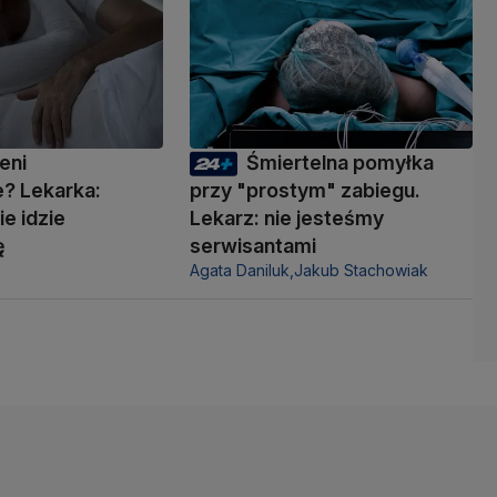
eni
Śmiertelna pomyłka
? Lekarka:
przy "prostym" zabiegu.
ie idzie
Lekarz: nie jesteśmy
ę
serwisantami
Agata Daniluk,
Jakub Stachowiak