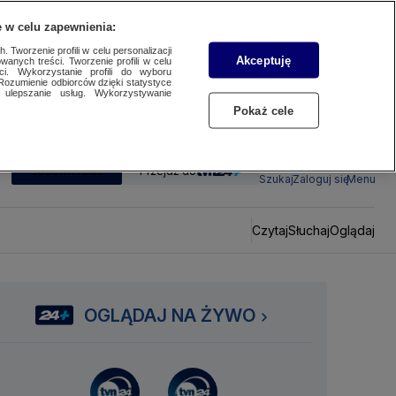
 w celu zapewnienia:
 Tworzenie profili w celu personalizacji
Akceptuję
wanych treści. Tworzenie profili w celu
ci. Wykorzystanie profili do wyboru
Rozumienie odbiorców dzięki statystyce
ulepszanie usług. Wykorzystywanie
Pokaż cele
SUBSKRYBUJ
Przejdź do
Szukaj
Zaloguj się
Menu
Czytaj
Słuchaj
Oglądaj
OGLĄDAJ NA ŻYWO