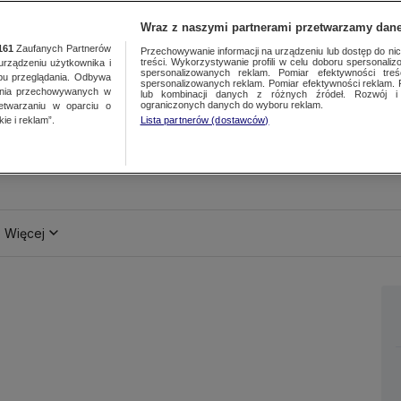
Wraz z naszymi partnerami przetwarzamy dane
161
Zaufanych Partnerów
Przechowywanie informacji na urządzeniu lub dostęp do nich.
treści. Wykorzystywanie profili w celu doboru spersonalizo
ządzeniu użytkownika i
spersonalizowanych reklam. Pomiar efektywności treś
bu przeglądania. Odbywa
spersonalizowanych reklam. Pomiar efektywności reklam. 
ania przechowywanych w
lub kombinacji danych z różnych źródeł. Rozwój i 
ograniczonych danych do wyboru reklam.
zetwarzaniu w oparciu o
ie i reklam”.
Lista partnerów (dostawców)
Więcej