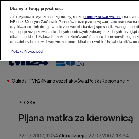
Dbamy o Twoją prywatność
Jeśli użytkownik wyrazi na to zgodę, my, nasze
podmioty stowarzyszone
i naszych
IAB oraz
30
innych Zaufanych Partnerów może przechowywać dane osobowe na ur
uzyskiwać do nich dostęp w celu zapewnienia bardziej spersonalizowanego sposo
się to poprzez przetwarzanie danych osobowych zebranych z danych przegląd
plikach cookie. Użytkownik może udzielić/wycofać zgodę i sprzeciwić się pr
uzasadniony interes w dowolnym momencie, klikając przycisk „Ustawienia plików cook
Polityka Prywatności
Oglądaj TVN24
Najnowsze
Fakty
Świat
Polska
Regionalne
POLSKA
Pijana matka za kierownicą
22.07.2007, 11:34
Aktualizacja:
22.07.2007, 13:34