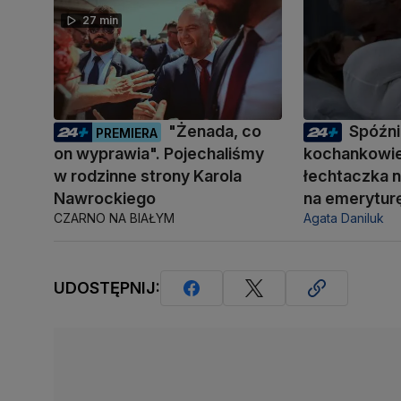
27 min
"Żenada, co
Spóźni
PREMIERA
on wyprawia". Pojechaliśmy
kochankowie
w rodzinne strony Karola
łechtaczka n
Nawrockiego
na emerytur
CZARNO NA BIAŁYM
Agata Daniluk
UDOSTĘPNIJ: