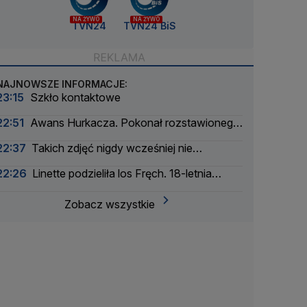
NA ŻYWO
NA ŻYWO
TVN24
TVN24 BiS
NAJNOWSZE INFORMACJE:
23:15
Szkło kontaktowe
22:51
Awans Hurkacza. Pokonał rozstawionego
rywala
22:37
Takich zdjęć nigdy wcześniej nie
wykonano
22:26
Linette podzieliła los Fręch. 18-letnia
Amerykanka za mocna
Zobacz wszystkie