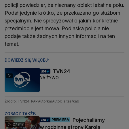
policji powiedział, że nieznany obiekt leżał na polu.
Podał jedynie krótko, że przekazano go służbom
specjalnym. Nie sprecyzował o jakim konkretnie
przedmiocie jest mowa. Podlaska policja nie
podaje także żadnych innych informacji na ten
temat.
DOWIEDZ SIĘ WIĘCEJ:
TVN24
NA ŻYWO
Źródło: TVN24, PAP
Autorka/Autor: js,tas/kab
ZOBACZ TAKŻE:
Pojechaliśmy
PREMIERA
27 min
w rodzinne strony Karola