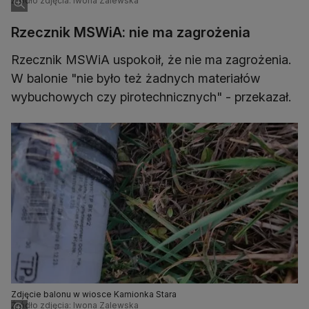
Źródło zdjęcia: Iwona Zalewska
Rzecznik MSWiA: nie ma zagrożenia
Rzecznik MSWiA uspokoił, że nie ma zagrożenia.
W balonie "nie było też żadnych materiałów
wybuchowych czy pirotechnicznych" - przekazał.
Zdjęcie balonu w wiosce Kamionka Stara
Źródło zdjęcia: Iwona Zalewska