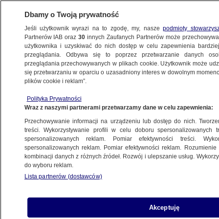
Dbamy o Twoją prywatność
Jeśli użytkownik wyrazi na to zgodę, my, nasze
podmioty stowarzys
Partnerów IAB oraz
30
innych Zaufanych Partnerów może przechowywa
użytkownika i uzyskiwać do nich dostęp w celu zapewnienia bardzi
przeglądania. Odbywa się to poprzez przetwarzanie danych os
przeglądania przechowywanych w plikach cookie. Użytkownik może udzie
POLSKA
się przetwarzaniu w oparciu o uzasadniony interes w dowolnym momencie
plików cookie i reklam”.
Obcy balon spadł przy granicy z Białorusią
Polityka Prywatności
"Napisy cyrylicą"
Wraz z naszymi partnerami przetwarzamy dane w celu zapewnienia:
Przechowywanie informacji na urządzeniu lub dostęp do nich. Tworzeni
7.09.2024, 14:09
treści. Wykorzystywanie profili w celu doboru spersonalizowanych tr
spersonalizowanych reklam. Pomiar efektywności treści. Wyko
spersonalizowanych reklam. Pomiar efektywności reklam. Rozumienie o
Udostępnij
kombinacji danych z różnych źródeł. Rozwój i ulepszanie usług. Wykor
do wyboru reklam.
Lista partnerów (dostawców)
Akceptuję