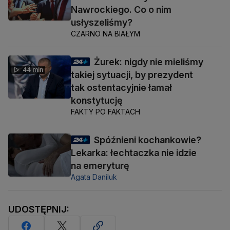
Nawrockiego. Co o nim
usłyszeliśmy?
CZARNO NA BIAŁYM
Żurek: nigdy nie mieliśmy
44 min
takiej sytuacji, by prezydent
tak ostentacyjnie łamał
konstytucję
FAKTY PO FAKTACH
Spóźnieni kochankowie?
Lekarka: łechtaczka nie idzie
na emeryturę
Agata Daniluk
UDOSTĘPNIJ: