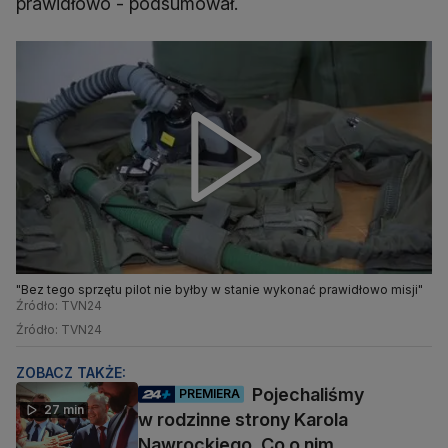
prawidłowo - podsumował.
"Bez tego sprzętu pilot nie byłby w stanie wykonać prawidłowo misji"
Źródło: TVN24
Źródło: TVN24
ZOBACZ TAKŻE:
Pojechaliśmy
PREMIERA
27 min
w rodzinne strony Karola
Nawrockiego. Co o nim