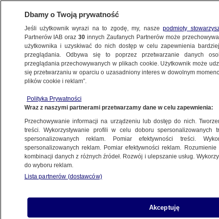
Dbamy o Twoją prywatność
Jeśli użytkownik wyrazi na to zgodę, my, nasze
podmioty stowarzys
Partnerów IAB oraz
30
innych Zaufanych Partnerów może przechowywa
użytkownika i uzyskiwać do nich dostęp w celu zapewnienia bardzi
przeglądania. Odbywa się to poprzez przetwarzanie danych os
przeglądania przechowywanych w plikach cookie. Użytkownik może udzie
POLSKA
się przetwarzaniu w oparciu o uzasadniony interes w dowolnym momencie
plików cookie i reklam”.
Reporter TVN24 na ćwiczeniach
Polityka Prywatności
myśliwców F-35 w Łasku. Za kilka
Wraz z naszymi partnerami przetwarzamy dane w celu zapewnienia:
dni przelecą nad Polską
Przechowywanie informacji na urządzeniu lub dostęp do nich. Tworzeni
treści. Wykorzystywanie profili w celu doboru spersonalizowanych tr
spersonalizowanych reklam. Pomiar efektywności treści. Wyko
Zespół autorów
spersonalizowanych reklam. Pomiar efektywności reklam. Rozumienie o
10.06.2026, 11:19
kombinacji danych z różnych źródeł. Rozwój i ulepszanie usług. Wykor
do wyboru reklam.
Lista partnerów (dostawców)
Posłuchaj artykułu
Czyta lektor AI
Akceptuję