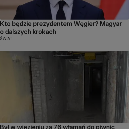
Kto będzie prezydentem Węgier? Magyar
o dalszych krokach
ŚWIAT
Był w więzieniu za 76 włamań do piwnic,