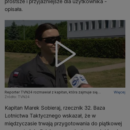
prostsze i przyjaźniejsze dla użytkownika -
opisała.
Reporter TVN24 rozmawiał z kapitan, która zajmuje się
Więcej
obsługą naziemną F-35
Źródło: TVN24
Kapitan Marek Sobieraj, rzecznik 32. Baza
Lotnictwa Taktycznego wskazał, że w
międzyczasie trwają przygotowania do piątkowej