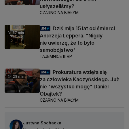
usłyszeliśmy?
CZARNO NA BIAŁYM
Dziś mija 15 lat od śmierci
57 min
Andrzeja Leppera. "Nigdy
nie uwierzę, że to było
samobójstwo"
TAJEMNICE III RP
Prokuratura wzięła się
28 min
za człowieka Kaczyńskiego. Już
nie "wszystko mogę" Daniel
Obajtek?
CZARNO NA BIAŁYM
Justyna Sochacka