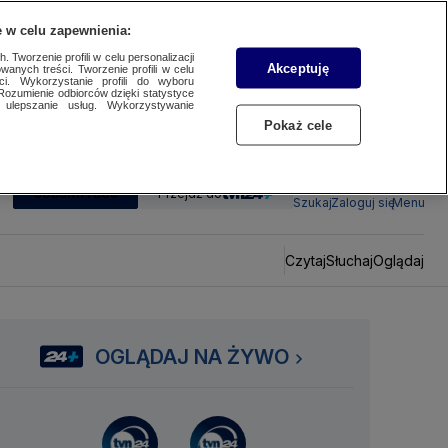
 w celu zapewnienia:
 Tworzenie profili w celu personalizacji
Akceptuję
wanych treści. Tworzenie profili w celu
ci. Wykorzystanie profili do wyboru
Rozumienie odbiorców dzięki statystyce
ulepszanie usług. Wykorzystywanie
Pokaż cele
SUBSKRYBUJ
Przejdź do
Szukaj
Zaloguj się
Menu
Czytaj
Słuchaj
Oglądaj
OGLĄDAJ NA ŻYWO