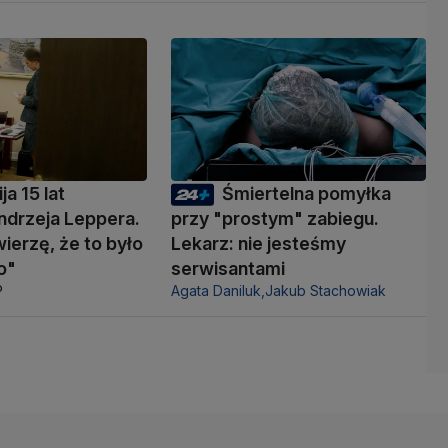
ja 15 lat
Śmiertelna pomyłka
ndrzeja Leppera.
przy "prostym" zabiegu.
wierzę, że to było
Lekarz: nie jesteśmy
o"
serwisantami
P
Agata Daniluk,
Jakub Stachowiak