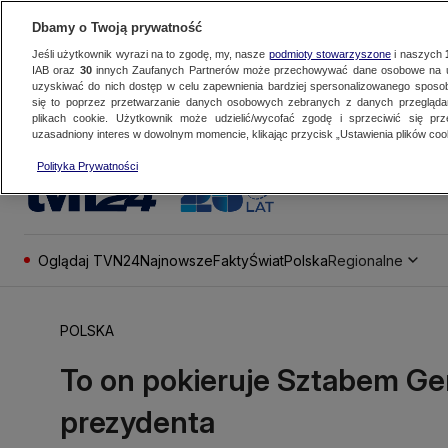
Dbamy o Twoją prywatność
Jeśli użytkownik wyrazi na to zgodę, my, nasze
podmioty stowarzyszone
i naszych
IAB oraz
30
innych Zaufanych Partnerów może przechowywać dane osobowe na ur
uzyskiwać do nich dostęp w celu zapewnienia bardziej spersonalizowanego sposo
się to poprzez przetwarzanie danych osobowych zebranych z danych przegląd
plikach cookie. Użytkownik może udzielić/wycofać zgodę i sprzeciwić się pr
uzasadniony interes w dowolnym momencie, klikając przycisk „Ustawienia plików cook
Polityka Prywatności
Oglądaj TVN24
Najnowsze
Fakty
Świat
Polska
Regionalne
POLSKA
To on pokieruje Sztabem Ge
prezydenta