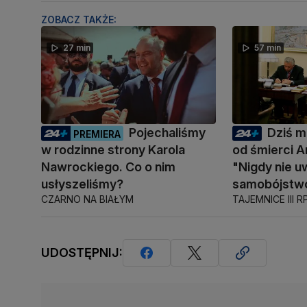
ZOBACZ TAKŻE:
27 min
57 min
Pojechaliśmy
Dziś mi
PREMIERA
w rodzinne strony Karola
od śmierci A
Nawrockiego. Co o nim
"Nigdy nie u
usłyszeliśmy?
samobójstw
CZARNO NA BIAŁYM
TAJEMNICE III R
UDOSTĘPNIJ: