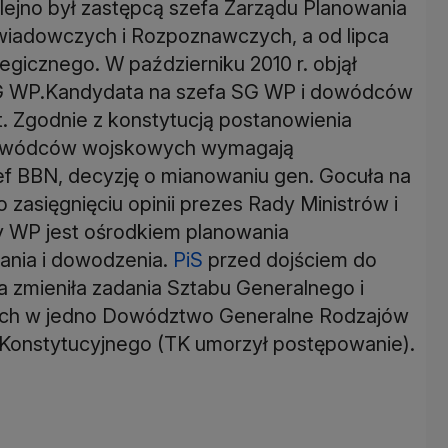
Kolejno był zastępcą szefa Zarządu Planowania
wiadowczych i Rozpoznawczych, a od lipca
egicznego. W październiku 2010 r. objął
SG WP.Kandydata na szefa SG WP i dowódców
t. Zgodnie z konstytucją postanowienia
dowódców wojskowych wymagają
zef BBN, decyzję o mianowaniu gen. Gocuła na
 zasięgnięciu opinii prezes Rady Ministrów i
ny WP jest ośrodkiem planowania
wania i dowodzenia.
PiS
przed dojściem do
a zmieniła zadania Sztabu Generalnego i
nych w jedno Dowództwo Generalne Rodzajów
łu Konstytucyjnego (TK umorzył postępowanie).