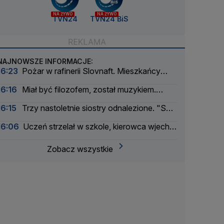
NA ŻYWO
NA ŻYWO
TVN24
TVN24 BiS
NAJNOWSZE INFORMACJE:
16:23
Pożar w rafinerii Slovnaft. Mieszkańcy
usłyszeli eksplozję
16:16
Miał być filozofem, został muzykiem.
"Staram się przysłużyć innym"
16:15
Trzy nastoletnie siostry odnalezione. "Są
bezpieczne"
16:06
Uczeń strzelał w szkole, kierowca wjechał
w przedszkole. Tragiczny dzień Tajlandii
Zobacz wszystkie