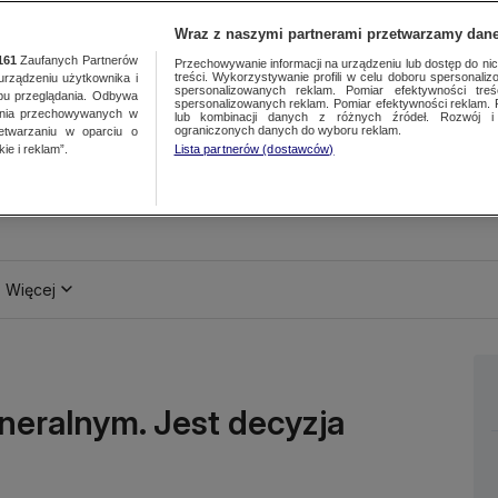
Wraz z naszymi partnerami przetwarzamy dane
161
Zaufanych Partnerów
Przechowywanie informacji na urządzeniu lub dostęp do nich.
treści. Wykorzystywanie profili w celu doboru spersonalizo
ządzeniu użytkownika i
spersonalizowanych reklam. Pomiar efektywności treś
bu przeglądania. Odbywa
spersonalizowanych reklam. Pomiar efektywności reklam. 
ania przechowywanych w
lub kombinacji danych z różnych źródeł. Rozwój i 
ograniczonych danych do wyboru reklam.
zetwarzaniu w oparciu o
ie i reklam”.
Lista partnerów (dostawców)
Więcej
neralnym. Jest decyzja