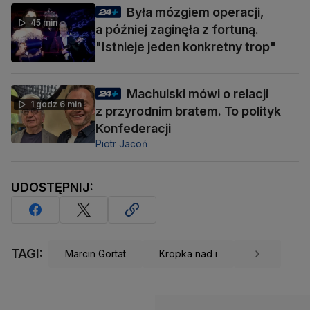
Była mózgiem operacji,
45 min
a później zaginęła z fortuną.
"Istnieje jeden konkretny trop"
Machulski mówi o relacji
1 godz 6 min
z przyrodnim bratem. To polityk
Konfederacji
Piotr Jacoń
UDOSTĘPNIJ:
TAGI:
Marcin Gortat
Kropka nad i