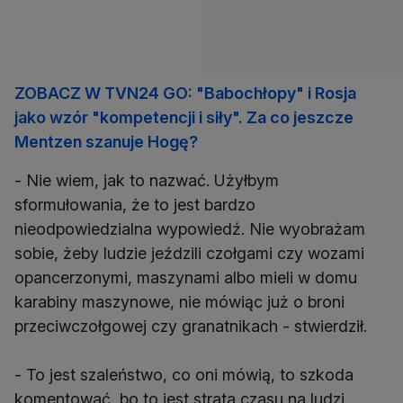
ZOBACZ W TVN24 GO: "Babochłopy" i Rosja
jako wzór "kompetencji i siły". Za co jeszcze
Mentzen szanuje Hogę?
- Nie wiem, jak to nazwać. Użyłbym
sformułowania, że to jest bardzo
nieodpowiedzialna wypowiedź. Nie wyobrażam
sobie, żeby ludzie jeździli czołgami czy wozami
opancerzonymi, maszynami albo mieli w domu
karabiny maszynowe, nie mówiąc już o broni
przeciwczołgowej czy granatnikach - stwierdził.
- To jest szaleństwo, co oni mówią, to szkoda
komentować, bo to jest strata czasu na ludzi,