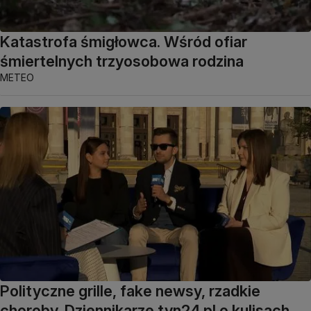
Katastrofa śmigłowca. Wśród ofiar
śmiertelnych trzyosobowa rodzina
METEO
Polityczne grille, fake newsy, rzadkie
choroby. Dziennikarze tvn24.pl o kulisach