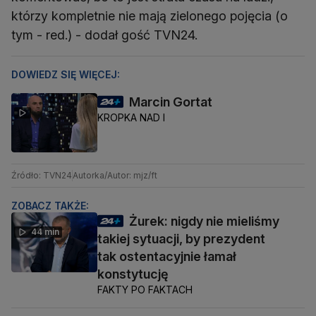
którzy kompletnie nie mają zielonego pojęcia (o
tym - red.) - dodał gość TVN24.
DOWIEDZ SIĘ WIĘCEJ:
Marcin Gortat
KROPKA NAD I
Źródło: TVN24
Autorka/Autor: mjz/ft
ZOBACZ TAKŻE:
Żurek: nigdy nie mieliśmy
44 min
takiej sytuacji, by prezydent
tak ostentacyjnie łamał
konstytucję
FAKTY PO FAKTACH