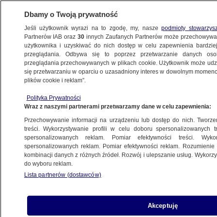
Dbamy o Twoją prywatność
Jeśli użytkownik wyrazi na to zgodę, my, nasze
podmioty stowarzys
Partnerów IAB oraz
30
innych Zaufanych Partnerów może przechowywa
użytkownika i uzyskiwać do nich dostęp w celu zapewnienia bardzi
przeglądania. Odbywa się to poprzez przetwarzanie danych os
przeglądania przechowywanych w plikach cookie. Użytkownik może udzie
POLSKA
się przetwarzaniu w oparciu o uzasadniony interes w dowolnym momencie
plików cookie i reklam”.
Gortat: gdyby doszło do konfliktu, byłbym
Polityka Prywatności
na linii frontu w ciągu dwóch, trzech
Wraz z naszymi partnerami przetwarzamy dane w celu zapewnienia:
godzin
Przechowywanie informacji na urządzeniu lub dostęp do nich. Tworzeni
treści. Wykorzystywanie profili w celu doboru spersonalizowanych tr
17.04.2025, 20:53
spersonalizowanych reklam. Pomiar efektywności treści. Wyko
spersonalizowanych reklam. Pomiar efektywności reklam. Rozumienie o
kombinacji danych z różnych źródeł. Rozwój i ulepszanie usług. Wykor
Udostępnij
do wyboru reklam.
Lista partnerów (dostawców)
Akceptuję