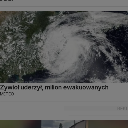
Żywioł uderzył, milion ewakuowanych
METEO