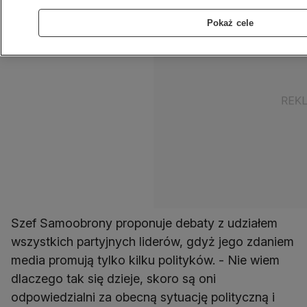
Pokaż cele
Szef Samoobrony proponuje debaty z udziałem
wszystkich partyjnych liderów, gdyż jego zdaniem
media promują tylko kilku polityków. - Nie wiem
dlaczego tak się dzieje, skoro są oni
odpowiedzialni za obecną sytuację polityczną i