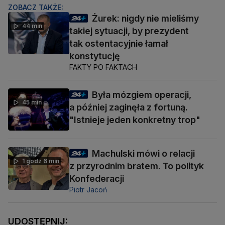
ZOBACZ TAKŻE:
Żurek: nigdy nie mieliśmy
44 min
takiej sytuacji, by prezydent
tak ostentacyjnie łamał
konstytucję
FAKTY PO FAKTACH
Była mózgiem operacji,
45 min
a później zaginęła z fortuną.
"Istnieje jeden konkretny trop"
Machulski mówi o relacji
1 godz 6 min
z przyrodnim bratem. To polityk
Konfederacji
Piotr Jacoń
UDOSTĘPNIJ: