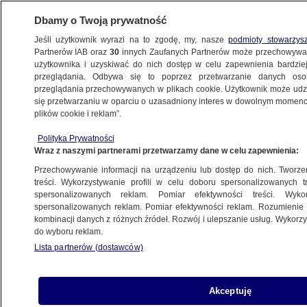
Dbamy o Twoją prywatność
Jeśli użytkownik wyrazi na to zgodę, my, nasze
podmioty stowarzys
Partnerów IAB oraz
30
innych Zaufanych Partnerów może przechowywa
użytkownika i uzyskiwać do nich dostęp w celu zapewnienia bardzi
przeglądania. Odbywa się to poprzez przetwarzanie danych os
przeglądania przechowywanych w plikach cookie. Użytkownik może udzie
POLSKA
się przetwarzaniu w oparciu o uzasadniony interes w dowolnym momencie
plików cookie i reklam”.
Lepper: Tusk do Radia Maryja
Polityka Prywatności
Wraz z naszymi partnerami przetwarzamy dane w celu zapewnienia:
9.10.2007, 08:59
Aktualizacja:
9.10.2007, 09:42
Przechowywanie informacji na urządzeniu lub dostęp do nich. Tworzeni
treści. Wykorzystywanie profili w celu doboru spersonalizowanych tr
Udostępnij
spersonalizowanych reklam. Pomiar efektywności treści. Wyko
spersonalizowanych reklam. Pomiar efektywności reklam. Rozumienie o
kombinacji danych z różnych źródeł. Rozwój i ulepszanie usług. Wykor
Wszyscy przywódcy partyjni powinni się
do wyboru reklam.
zmierzyć w debacie. A Radio Maryja powinno
Lista partnerów (dostawców)
zaprosić Donalda Tuska do programu z udziałem
słuchaczy - powiedział w "Sygnałach Dnia"
Andrzej Lepper.
Akceptuję