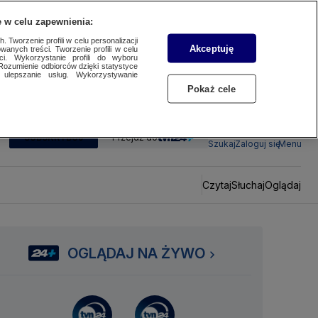
 w celu zapewnienia:
 Tworzenie profili w celu personalizacji
Akceptuję
wanych treści. Tworzenie profili w celu
ci. Wykorzystanie profili do wyboru
Rozumienie odbiorców dzięki statystyce
ulepszanie usług. Wykorzystywanie
Pokaż cele
SUBSKRYBUJ
Przejdź do
Szukaj
Zaloguj się
Menu
Czytaj
Słuchaj
Oglądaj
OGLĄDAJ NA ŻYWO