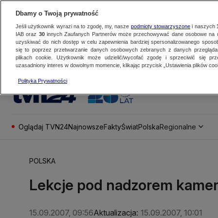
Dbamy o Twoją prywatność
Jeśli użytkownik wyrazi na to zgodę, my, nasze
podmioty stowarzyszone
i naszych
IAB oraz
30
innych Zaufanych Partnerów może przechowywać dane osobowe na ur
uzyskiwać do nich dostęp w celu zapewnienia bardziej spersonalizowanego sposo
się to poprzez przetwarzanie danych osobowych zebranych z danych przegląd
plikach cookie. Użytkownik może udzielić/wycofać zgodę i sprzeciwić się pr
uzasadniony interes w dowolnym momencie, klikając przycisk „Ustawienia plików cook
Polityka Prywatności
Oglądaj TVN24
Najnowsze
Fakty
Świat
Polska
Regionalne
POLSKA
Lekcje pod nadzorem kame
15.09.2007, 09:56
Aktualizacja:
15.09.2007, 10:01