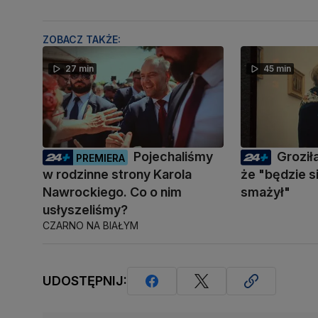
ZOBACZ TAKŻE:
27 min
45 min
Pojechaliśmy
Groził
PREMIERA
w rodzinne strony Karola
że "będzie s
Nawrockiego. Co o nim
smażył"
usłyszeliśmy?
CZARNO NA BIAŁYM
UDOSTĘPNIJ: