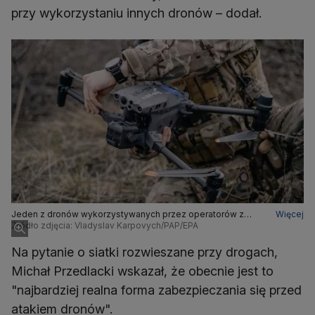
przy wykorzystaniu innych dronów – dodał.
Jeden z dronów wykorzystywanych przez operatorów z
Więcej
ukraińskiego Wywiadu Lotniczego
Źródło zdjęcia: Vladyslav Karpovych/PAP/EPA
Na pytanie o siatki rozwieszane przy drogach,
Michał Przedlacki wskazał, że obecnie jest to
"najbardziej realna forma zabezpieczania się przed
atakiem dronów".