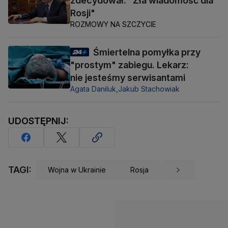
zdecydował. "Zła wiadomość dla
Rosji"
ROZMOWY NA SZCZYCIE
Śmiertelna pomyłka przy
"prostym" zabiegu. Lekarz:
nie jesteśmy serwisantami
Agata Daniluk,
Jakub Stachowiak
UDOSTĘPNIJ:
TAGI:
Wojna w Ukrainie
Rosja