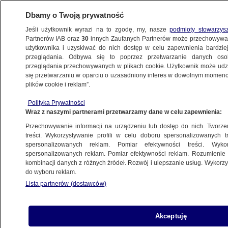
Dbamy o Twoją prywatność
Jeśli użytkownik wyrazi na to zgodę, my, nasze
podmioty stowarzys
Partnerów IAB oraz
30
innych Zaufanych Partnerów może przechowywa
użytkownika i uzyskiwać do nich dostęp w celu zapewnienia bardzi
przeglądania. Odbywa się to poprzez przetwarzanie danych os
przeglądania przechowywanych w plikach cookie. Użytkownik może udzie
POLSKA
się przetwarzaniu w oparciu o uzasadniony interes w dowolnym momencie
plików cookie i reklam”.
Już nie tylko kolumny pancerne. "Musimy
Polityka Prywatności
zmienić myślenie"
Wraz z naszymi partnerami przetwarzamy dane w celu zapewnienia:
Przechowywanie informacji na urządzeniu lub dostęp do nich. Tworzeni
13.09.2025, 08:37
treści. Wykorzystywanie profili w celu doboru spersonalizowanych tr
spersonalizowanych reklam. Pomiar efektywności treści. Wyko
Posłuchaj artykułu
spersonalizowanych reklam. Pomiar efektywności reklam. Rozumienie o
Czyta lektor AI
kombinacji danych z różnych źródeł. Rozwój i ulepszanie usług. Wykor
do wyboru reklam.
Lista partnerów (dostawców)
Akceptuję