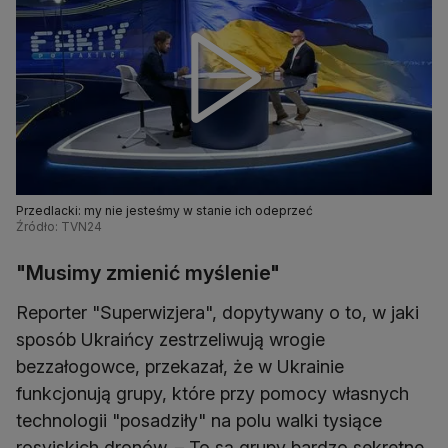
Przedlacki: my nie jesteśmy w stanie ich odeprzeć
Źródło: TVN24
"Musimy zmienić myślenie"
Reporter "Superwizjera", dopytywany o to, w jaki
sposób Ukraińcy zestrzeliwują wrogie
bezzałogowce, przekazał, że w Ukrainie
funkcjonują grupy, które przy pomocy własnych
technologii "posadziły" na polu walki tysiące
rosyjskich dronów. – To są grupy bardzo sekretne