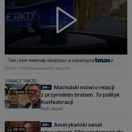
Ten i inne materiały obejrzysz w subskrypcji
Źródło: TVN24
Autorka/Autor: asty, tas
ZOBACZ TAKŻE:
Machulski mówi o relacji
1 godz 6 min
z przyrodnim bratem. To polityk
Konfederacji
Piotr Jacoń
Amerykański senat
38 min