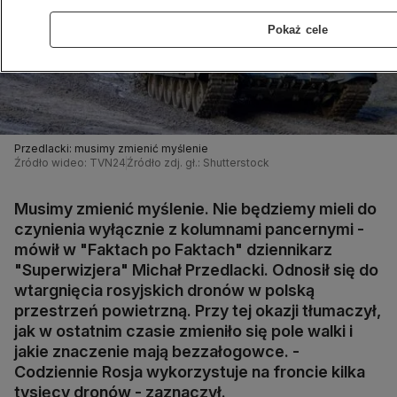
Pokaż cele
Przedlacki: musimy zmienić myślenie
Źródło wideo: TVN24
Źródło zdj. gł.: Shutterstock
Musimy zmienić myślenie. Nie będziemy mieli do
czynienia wyłącznie z kolumnami pancernymi -
mówił w "Faktach po Faktach" dziennikarz
"Superwizjera" Michał Przedlacki. Odnosił się do
wtargnięcia rosyjskich dronów w polską
przestrzeń powietrzną. Przy tej okazji tłumaczył,
jak w ostatnim czasie zmieniło się pole walki i
jakie znaczenie mają bezzałogowce. -
Codziennie Rosja wykorzystuje na froncie kilka
tysięcy dronów - zaznaczył.