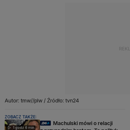
Autor: tmw//plw / Źródło: tvn24
ZOBACZ TAKŻE:
Machulski mówi o relacji
1 godz 6 min