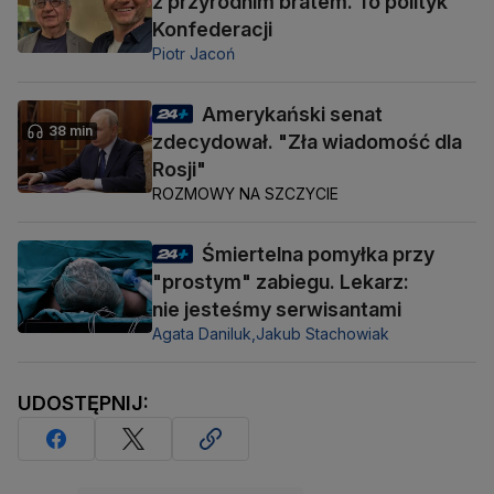
z przyrodnim bratem. To polityk
Konfederacji
Piotr Jacoń
Amerykański senat
38 min
zdecydował. "Zła wiadomość dla
Rosji"
ROZMOWY NA SZCZYCIE
Śmiertelna pomyłka przy
"prostym" zabiegu. Lekarz:
nie jesteśmy serwisantami
Agata Daniluk,
Jakub Stachowiak
UDOSTĘPNIJ: