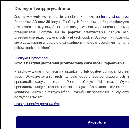
Dbamy o Twoją prywatność
Jeśli użytkownik wyrazi na to zgodę, my, nasze
podmioty stowarzys
Partnerów IAB oraz
30
innych Zaufanych Partnerów może przechowywa
użytkownika i uzyskiwać do nich dostęp w celu zapewnienia bardzi
przeglądania. Odbywa się to poprzez przetwarzanie danych os
przeglądania przechowywanych w plikach cookie. Użytkownik może udzie
PILNE
Ukraina wydała zgodę na kolejne ekshumacje
się przetwarzaniu w oparciu o uzasadniony interes w dowolnym momencie
plików cookie i reklam”.
POLSKA
Polityka Prywatności
Wraz z naszymi partnerami przetwarzamy dane w celu zapewnienia:
Były szef BOR: to jest premier rządu,
Przechowywanie informacji na urządzeniu lub dostęp do nich. Tworzeni
ochraniana przez BOR i to nie powinno
treści. Wykorzystywanie profili w celu doboru spersonalizowanych tr
spersonalizowanych reklam. Pomiar efektywności treści. Wyko
mieć miejsca
spersonalizowanych reklam. Pomiar efektywności reklam. Rozumienie o
kombinacji danych z różnych źródeł. Rozwój i ulepszanie usług. Wykor
10.02.2017, 22:03
do wyboru reklam.
Lista partnerów (dostawców)
Udostępnij
Akceptuję