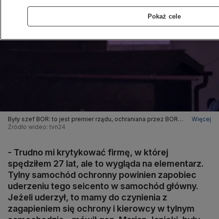
Pokaż cele
Były szef BOR: to jest premier rządu, ochraniana przez BOR
Więcej
i to nie powinno mieć miejsca
Źródło wideo: tvn24
- Trudno mi krytykować firmę, w której
spędziłem 27 lat, ale to wygląda na elementarz.
Tylny samochód ochronny powinien zapobiec
uderzeniu tego seicento w samochód główny.
Jeżeli uderzył, to mamy do czynienia z
zagapieniem się ochrony i kierowcy w tylnym