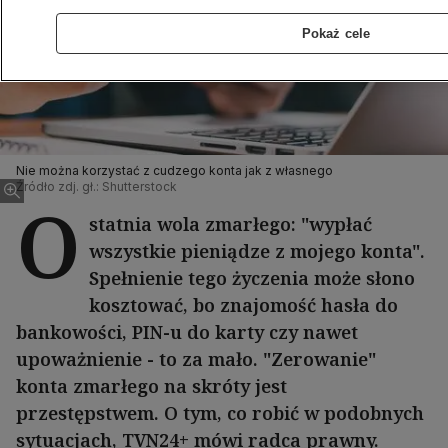
Pokaż cele
Nie można korzystać z cudzego konta jak z własnego
Źródło zdj. gł.: Shutterstock
O
statnia wola zmarłego: "wypłać
wszystkie pieniądze z mojego konta".
Spełnienie tego życzenia może słono
kosztować, bo znajomość hasła do
bankowości, PIN-u do karty czy nawet
upoważnienie - to za mało. "Zerowanie"
konta zmarłego na skróty jest
przestępstwem. O tym, co robić w podobnych
sytuacjach, TVN24+ mówi radca prawny.