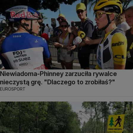
Niewiadoma-Phinney zarzuciła rywalce
nieczystą grę. "Dlaczego to zrobiłaś?"
EUROSPORT