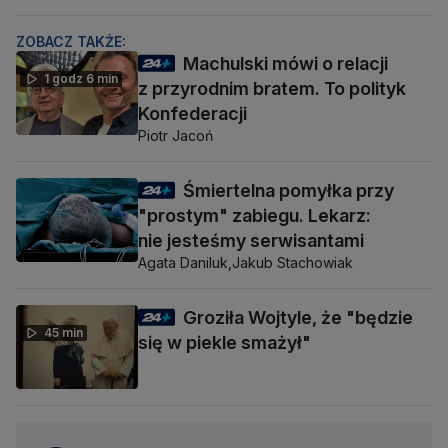
ZOBACZ TAKŻE:
Machulski mówi o relacji
1 godz 6 min
z przyrodnim bratem. To polityk
Konfederacji
Piotr Jacoń
Śmiertelna pomyłka przy
"prostym" zabiegu. Lekarz:
nie jesteśmy serwisantami
Agata Daniluk,
Jakub Stachowiak
Groziła Wojtyle, że "będzie
45 min
się w piekle smażył"