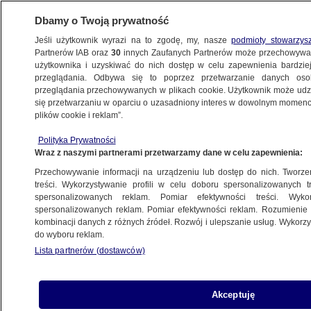
Dbamy o Twoją prywatność
Jeśli użytkownik wyrazi na to zgodę, my, nasze
podmioty stowarzys
Partnerów IAB oraz
30
innych Zaufanych Partnerów może przechowywa
użytkownika i uzyskiwać do nich dostęp w celu zapewnienia bardzi
przeglądania. Odbywa się to poprzez przetwarzanie danych os
przeglądania przechowywanych w plikach cookie. Użytkownik może udzie
się przetwarzaniu w oparciu o uzasadniony interes w dowolnym momencie
POLSKA
plików cookie i reklam”.
"Zerują" konta zmarłych na skróty
Polityka Prywatności
Wraz z naszymi partnerami przetwarzamy dane w celu zapewnienia:
Aleksandra Arendt-Czekała
Przechowywanie informacji na urządzeniu lub dostęp do nich. Tworzeni
12.05.2026, 12:29
treści. Wykorzystywanie profili w celu doboru spersonalizowanych tr
spersonalizowanych reklam. Pomiar efektywności treści. Wyko
Posłuchaj artykułu
spersonalizowanych reklam. Pomiar efektywności reklam. Rozumienie o
kombinacji danych z różnych źródeł. Rozwój i ulepszanie usług. Wykor
Czyta lektor AI
do wyboru reklam.
Lista partnerów (dostawców)
Akceptuję