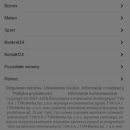
Biznes
Podcasty
Kryptowaluty
Fakty po Faktach
Krzysztof Bosak
Krzysztof Hetman
Warszawa
Biznes
Lasy Państwowe
Lech Wałęsa
Lewica
Meteo
Artykuły
Fakty o Świecie
Łódź
Najnowsze
Meteo
Lotnisko Chopina
Lotto
Maciej Wąsik
Marcin Przydacz
Marcin Kierwiński
Marian Banaś
Sport
Newslettery
Ludzie Faktów
Katowice
Notowania
Pogoda godzinowa
Sport
Mariusz Błaszczak
Mariusz Kamiński
Mark Zuckerberg
Mateusz Morawiecki
Zdrowie
Kraków
Pieniądze
Pogoda długoterminowa
Piłka Nożna
Konkret24
Michał Kamiński
Technologia
Poznań
Nieruchomości
Pogoda na jutro
Ministerstwo Aktywów Państwowych
Tenis
Najnowsze
Kontakt24
Ministerstwo Edukacji i Nauki
Kultura i styl
Trójmiasto
Rynki
Pogoda na weekend
Kolarstwo
Polska
Najnowsze
Pozostałe serwisy
Ministerstwo Infrastruktury
Ministerstwo Kultury
Ministerstwo Obrony Narodowej
Ciekawostki
Wrocław
Dla firm
Najnowsze
Skoki Narciarskie
Świat
Gorące Tematy
TVN
Pomoc
Ministerstwo Rolnictwa
Regulamin serwisu
Quizy
Ustawienia cookie
Informacje o nadawcy
Ministerstwo Rozwoju i Technologii
Kielce
Handel
Polska
Sporty zimowe
Polityka
Wyślij zgłoszenie
Dzień Dobry TVN
Centrum pomocy
Polityka prywatności
Informacje konsumenckie
Ministerstwo Sportu i Turystyki
Copyright (C) 1997-2026 Korzystanie z materiałów redakcyjnych TVN
Tematy
Kujawsko-pomorskie
Ze świata
Prognoza
Lekkoatletyka
Zdrowie
Uwaga TVN
Ministerstwo Cyfryzacji
Test zgodności
S.A. / TVN Media Sp. z o.o. wymaga wcześniejszej zgody TVN S.A./
TVN Media Sp. z o.o. oraz zawarcia stosownej umowy licencyjnej. Na
Ministerstwo Edukacji Narodowej
Lublin
podstawie art. 25 ust. 1 pkt. 1 b) ustawy o prawie autorskim i prawach
Tech
Świat
Siatkówka
Tech
HGTV
Oglądaj na TV
Ministerstwo Finansów
pokrewnych TVN S.A. / TVN Media Sp. z o.o. wyraźnie zastrzega, że
dalsze rozpowszechnianie artykułów zamieszczonych w programach
Ministerstwo Klimatu i Środowiska
Lubuskie
Moto
Nauka
F1
Nauka
TVN Turbo
Zrealizuj voucher
oraz na stronach internetowych TVN S.A. / TVN Media Sp. z o.o. jest