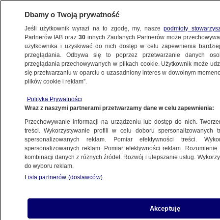
Dbamy o Twoją prywatność
Jeśli użytkownik wyrazi na to zgodę, my, nasze
podmioty stowarzys
Partnerów IAB oraz
30
innych Zaufanych Partnerów może przechowywa
użytkownika i uzyskiwać do nich dostęp w celu zapewnienia bardzi
przeglądania. Odbywa się to poprzez przetwarzanie danych os
przeglądania przechowywanych w plikach cookie. Użytkownik może udzie
BANKOWOŚĆ
się przetwarzaniu w oparciu o uzasadniony interes w dowolnym momencie
plików cookie i reklam”.
"Ważne przelewy zleć wcześniej".
Komunikaty banków
Polityka Prywatności
Wraz z naszymi partnerami przetwarzamy dane w celu zapewnienia:
BIZNES
Przechowywanie informacji na urządzeniu lub dostęp do nich. Tworzeni
treści. Wykorzystywanie profili w celu doboru spersonalizowanych tr
spersonalizowanych reklam. Pomiar efektywności treści. Wyko
Dostawca usług płatniczych traci
spersonalizowanych reklam. Pomiar efektywności reklam. Rozumienie o
licencję. KNF zarzuca mu brak
kombinacji danych z różnych źródeł. Rozwój i ulepszanie usług. Wykor
do wyboru reklam.
ostrożności
Lista partnerów (dostawców)
BIZNES
NBP: banki bezpieczne, ale pojawia się
Akceptuję
nowe ryzyko, które może uderzyć