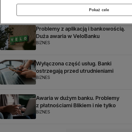
w finanse
Pokaż cele
BIZNES
Problemy z aplikacją i bankowością.
Duża awaria w VeloBanku
BIZNES
Wyłączona część usług. Banki
ostrzegają przed utrudnieniami
BIZNES
Awaria w dużym banku. Problemy
z płatnościami Blikiem i nie tylko
BIZNES