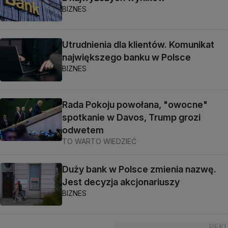
BIZNES
Utrudnienia dla klientów. Komunikat
największego banku w Polsce
BIZNES
Rada Pokoju powołana, "owocne"
spotkanie w Davos, Trump grozi
odwetem
TO WARTO WIEDZIEĆ
Duży bank w Polsce zmienia nazwę.
Jest decyzja akcjonariuszy
BIZNES