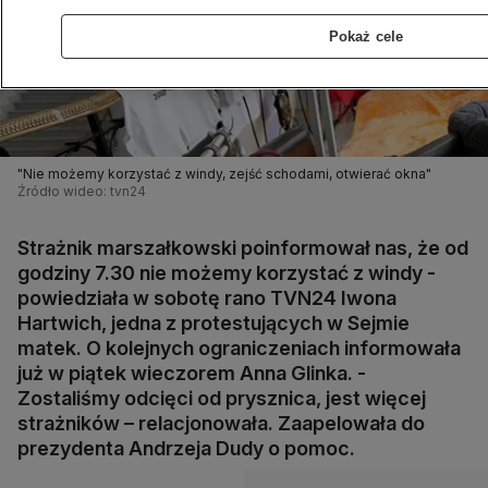
Pokaż cele
"Nie możemy korzystać z windy, zejść schodami, otwierać okna"
Źródło wideo: tvn24
Strażnik marszałkowski poinformował nas, że od
godziny 7.30 nie możemy korzystać z windy -
powiedziała w sobotę rano TVN24 Iwona
Hartwich, jedna z protestujących w Sejmie
matek. O kolejnych ograniczeniach informowała
już w piątek wieczorem Anna Glinka. -
Zostaliśmy odcięci od prysznica, jest więcej
strażników – relacjonowała. Zaapelowała do
prezydenta Andrzeja Dudy o pomoc.