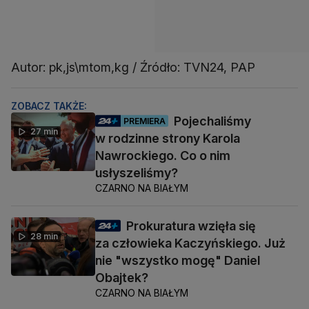
Autor: pk,js\mtom,kg / Źródło: TVN24, PAP
ZOBACZ TAKŻE:
Pojechaliśmy
PREMIERA
27 min
w rodzinne strony Karola
Nawrockiego. Co o nim
usłyszeliśmy?
CZARNO NA BIAŁYM
Prokuratura wzięła się
28 min
za człowieka Kaczyńskiego. Już
nie "wszystko mogę" Daniel
Obajtek?
CZARNO NA BIAŁYM