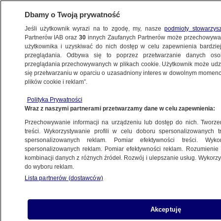
Dbamy o Twoją prywatność
Jeśli użytkownik wyrazi na to zgodę, my, nasze
podmioty stowarzys
Partnerów IAB oraz
30
innych Zaufanych Partnerów może przechowywa
użytkownika i uzyskiwać do nich dostęp w celu zapewnienia bardzi
przeglądania. Odbywa się to poprzez przetwarzanie danych os
przeglądania przechowywanych w plikach cookie. Użytkownik może udzie
POLSKA
się przetwarzaniu w oparciu o uzasadniony interes w dowolnym momencie
plików cookie i reklam”.
"Nie możemy korzystać z windy, zejść
Polityka Prywatności
schodami, otwierać okna"
Wraz z naszymi partnerami przetwarzamy dane w celu zapewnienia:
Przechowywanie informacji na urządzeniu lub dostęp do nich. Tworzeni
25.05.2018, 23:42
Aktualizacja:
26.05.2018, 07:52
treści. Wykorzystywanie profili w celu doboru spersonalizowanych tr
spersonalizowanych reklam. Pomiar efektywności treści. Wyko
spersonalizowanych reklam. Pomiar efektywności reklam. Rozumienie o
Udostępnij
kombinacji danych z różnych źródeł. Rozwój i ulepszanie usług. Wykor
do wyboru reklam.
Lista partnerów (dostawców)
Akceptuję