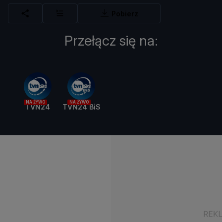
Pobierz
Przełącz się na:
NA ŻYWO
NA ŻYWO
TVN24
TVN24 BiS