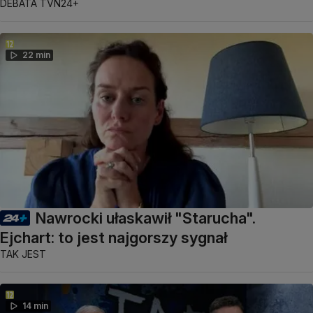
DEBATA TVN24+
22 min
Nawrocki ułaskawił "Starucha".
Ejchart: to jest najgorszy sygnał
TAK JEST
14 min