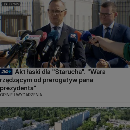
8 min
Akt łaski dla "Starucha". "Wara
rządzącym od prerogatyw pana
prezydenta"
OPINIE I WYDARZENIA