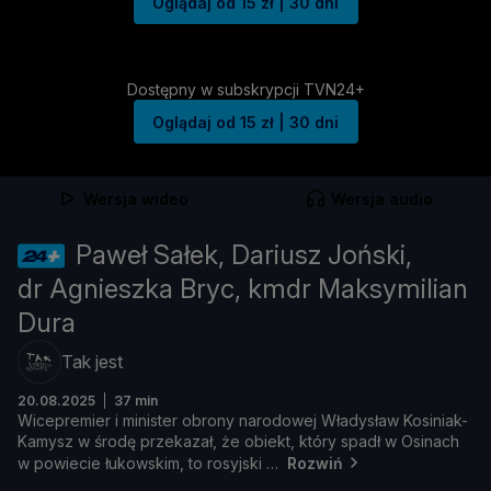
Oglądaj od 15 zł | 30 dni
Dostępny w subskrypcji TVN24+
Oglądaj od 15 zł | 30 dni
Wersja wideo
Wersja audio
Paweł Sałek, Dariusz Joński,
dr Agnieszka Bryc, kmdr Maksymilian
Dura
Tak jest
20.08.2025
37 min
Wicepremier
i
minister
obrony
narodowej
Wł
adysł
aw
Kosiniak-
Kamysz
w ś
rodę
przekazał, ż
e
obiekt,
któ
ry
spadł
w
Osinach
w
powiecie ł
ukowskim,
to
rosyjski
Rozwiń