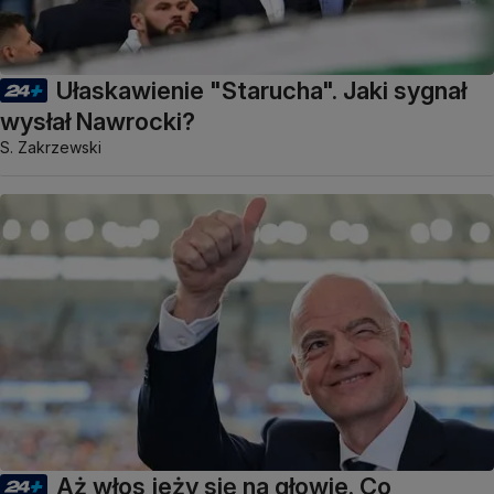
Ułaskawienie "Starucha". Jaki sygnał
wysłał Nawrocki?
S. Zakrzewski
Aż włos jeży się na głowie. Co