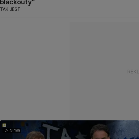
blackouty"
TAK JEST
9 min