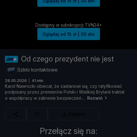
Oglądaj od 15 zł | 30 dni
Dostępny w subskrypcji TVN24+
Oglądaj od 15 zł | 30 dni
Od czego prezydent nie jest
Szkło kontaktowe
28.05.2026
41 min
Karol
Nawrocki
obiecał, ż
e
zastanowi
się,
czy
ratyfikować
podpisany
przez
premieró
w
Polski
i
Wielkiej
Brytanii
traktat
o
współ
pracy
w
zakresie
bezpieczeń
Rozwiń
Pobierz
Przełącz się na: