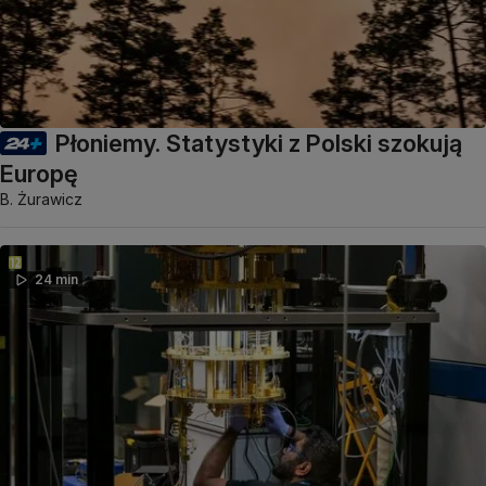
Płoniemy. Statystyki z Polski szokują
Europę
B. Żurawicz
24 min