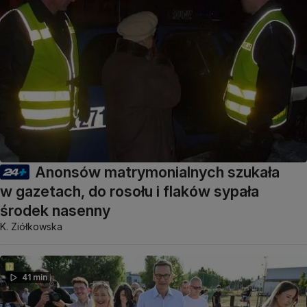
Anonsów matrymonialnych szukała
w gazetach, do rosołu i flaków sypała
środek nasenny
K. Ziółkowska
41 min