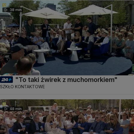
38 min
"To taki żwirek z muchomorkiem"
SZKŁO KONTAKTOWE
48 min