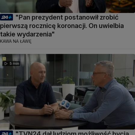
"Pan prezydent postanowił zrobić
pierwszą rocznicę koronacji. On uwielbia
takie wydarzenia"
KAWA NA ŁAWĘ
5 min
"TVN24 dał ludziom możliwość bycia