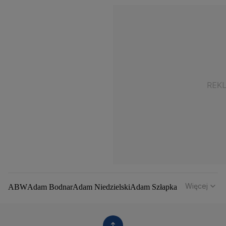
Więcej
ABW
Adam Bodnar
Adam Niedzielski
Adam Szłapka
Administracja Donalda Trumpa
Agencja Bezpieczeństwa Wewnętrznego
Agrounia
Alaksandr Łukaszenka
Aleksander Kwaśniewski