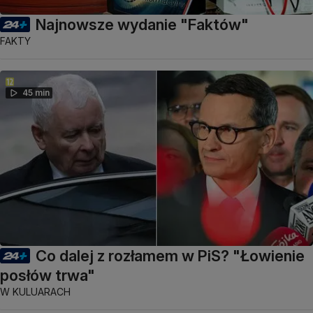
Najnowsze wydanie "Faktów"
FAKTY
45 min
Co dalej z rozłamem w PiS? "Łowienie
posłów trwa"
W KULUARACH