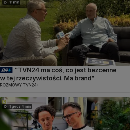
11 min
"TVN24 ma coś, co jest bezcenne
w tej rzeczywistości. Ma brand"
ROZMOWY TVN24+
1 godz 4 min