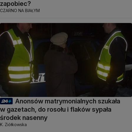
zapobiec?
CZARNO NA BIAŁYM
Anonsów matrymonialnych szukała
w gazetach, do rosołu i flaków sypała
środek nasenny
K. Ziółkowska