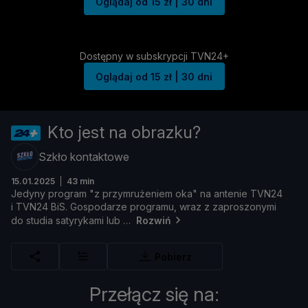
Oglądaj od 15 zł | 30 dni
Dostępny w subskrypcji TVN24+
Oglądaj od 15 zł | 30 dni
Kto jest na obrazku?
Szkło kontaktowe
15.01.2025
43 min
Jedyny
program "
z
przymruż
eniem
oka"
na
antenie
TVN24
i
TVN24
BiS.
Gospodarze
programu,
wraz
z
zaproszonymi
do
studia
satyrykami
lub
Rozwiń
Pobierz
Przełącz się na: