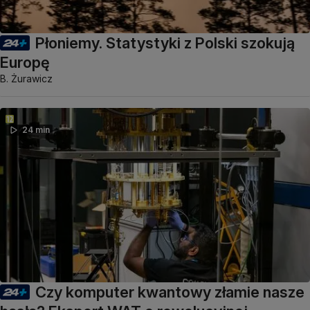
Płoniemy. Statystyki z Polski szokują
Europę
B. Żurawicz
24 min
Czy komputer kwantowy złamie nasze