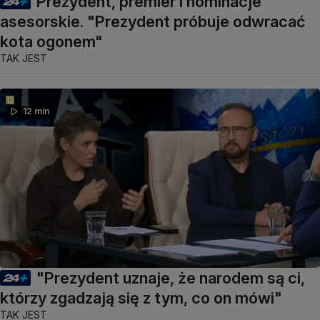
Prezydent, premier i nominacje
asesorskie. "Prezydent próbuje odwracać
kota ogonem"
TAK JEST
12 min
"Prezydent uznaje, że narodem są ci,
którzy zgadzają się z tym, co on mówi"
TAK JEST