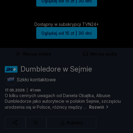
Oglądaj od 15 zł | 30 dni
Dostępny w subskrypcji TVN24+
Oglądaj od 15 zł | 30 dni
Wersja wideo
Wersja audio
Dumbledore w Sejmie
Szkło kontaktowe
17.05.2026
41 min
O
kilku
cennych
uwagach
od
Daniela
Obajtka,
Albusie
Dumbledorze
jako
autorytecie
w
polskim
Sejmie,
szczęś
ciu
urodzenia
się
w
Polsce,
róż
nicy
mię
dzy
Rozwiń
Pobierz