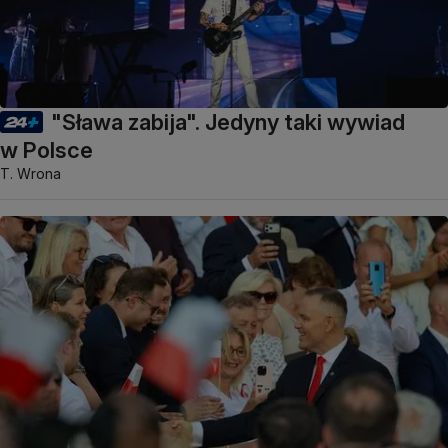
"Sława zabija". Jedyny taki wywiad
w Polsce
T. Wrona