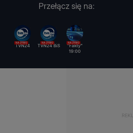
Przełącz się na:
NA ŻYWO
NA ŻYWO
NA ŻYWO
TVN24
TVN24 BiS
"Fakty"
19:00