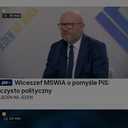
19 min
Wiceszef MSWiA o pomyśle PiS:
czysto polityczny
JEDEN NA JEDEN
34 min