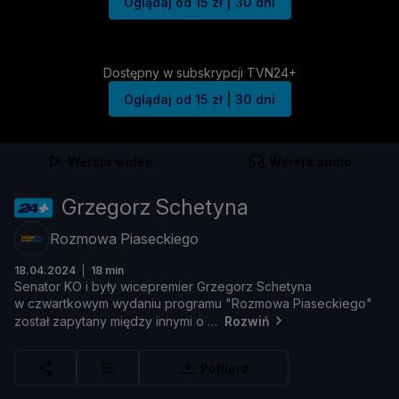
Oglądaj od 15 zł | 30 dni
Dostępny w subskrypcji TVN24+
Oglądaj od 15 zł | 30 dni
Wersja wideo
Wersja audio
Grzegorz Schetyna
Rozmowa Piaseckiego
18.04.2024
18 min
Senator
KO
i
był
y
wicepremier
Grzegorz
Schetyna
w
czwartkowym
wydaniu
programu "
Rozmowa
Piaseckiego"
został
zapytany
mię
dzy
innymi
o
Rozwiń
Pobierz