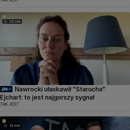
22 min
Nawrocki ułaskawił "Starucha".
Ejchart: to jest najgorszy sygnał
TAK JEST
14 min