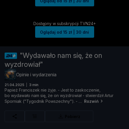
Oglądaj od 15 zł | 30 dni
Dostępny w subskrypcji TVN24+
Oglądaj od 15 zł | 30 dni
"Wydawało nam się, że on
wyzdrowiał"
Opinie i wydarzenia
21.04.2025
3 min
Papież
Franciszek
nie ż
yje. -
Jest
to
zaskoczenie,
bo
wydawał
o
nam
się, ż
e
on
wyzdrowiał -
stwierdził
Artur
Sporniak ("
Tygodnik
Powszechny"). -
Rozwiń
Pobierz