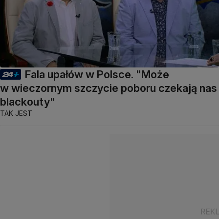
Fala upałów w Polsce. "Może
w wieczornym szczycie poboru czekają nas
blackouty"
TAK JEST