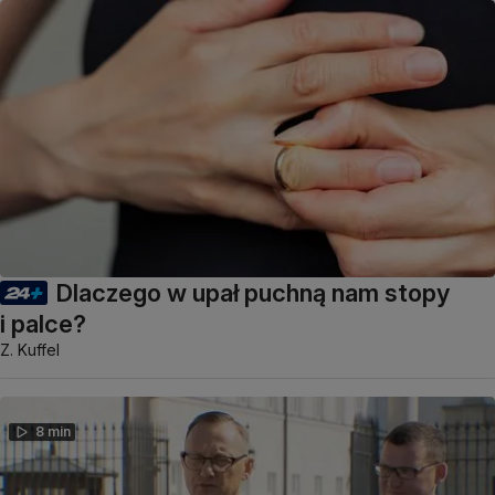
Dlaczego w upał puchną nam stopy
i palce?
Z. Kuffel
8 min