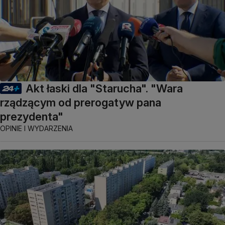
Akt łaski dla "Starucha". "Wara
rządzącym od prerogatyw pana
prezydenta"
OPINIE I WYDARZENIA