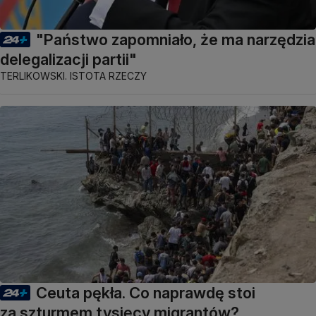
"Państwo zapomniało, że ma narzędzia
delegalizacji partii"
TERLIKOWSKI. ISTOTA RZECZY
Ceuta pękła. Co naprawdę stoi
za szturmem tysięcy migrantów?