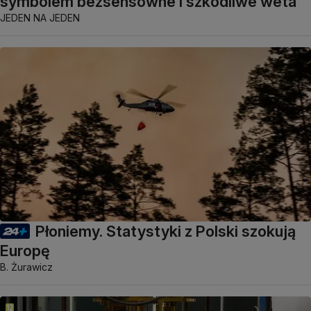
symbolem bezsensowne i szkodliwe weta
JEDEN NA JEDEN
Płoniemy. Statystyki z Polski szokują
Europę
B. Żurawicz