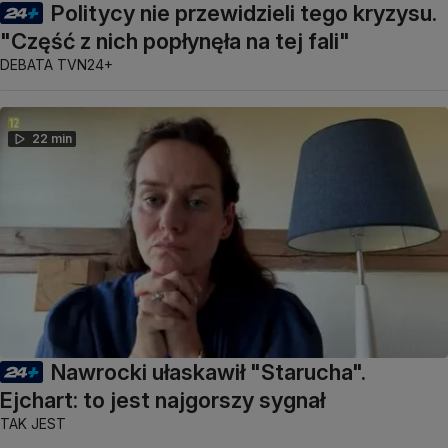
Politycy nie przewidzieli tego kryzysu.
"Część z nich popłynęła na tej fali"
DEBATA TVN24+
22 min
Nawrocki ułaskawił "Starucha".
Ejchart: to jest najgorszy sygnał
TAK JEST