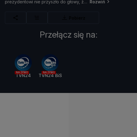
prezydentowi
nie
przyszł
o
do
gł
owy, ż
Rozwiń
Pobierz
Przełącz się na:
NA ŻYWO
NA ŻYWO
TVN24
TVN24 BiS