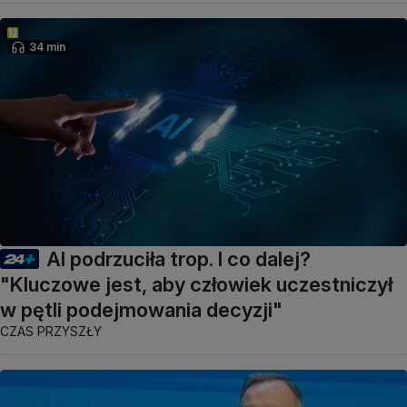
34 min
AI podrzuciła trop. I co dalej?
"Kluczowe jest, aby człowiek uczestniczył
w pętli podejmowania decyzji"
CZAS PRZYSZŁY