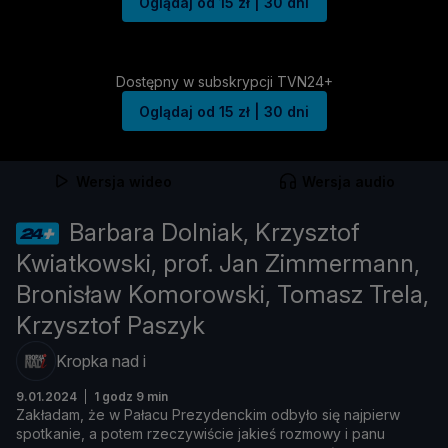
Oglądaj od 15 zł | 30 dni
Dostępny w subskrypcji TVN24+
Oglądaj od 15 zł | 30 dni
Wersja wideo
Wersja audio
Barbara Dolniak, Krzysztof
Kwiatkowski, prof. Jan Zimmermann,
Bronisław Komorowski, Tomasz Trela,
Krzysztof Paszyk
Kropka nad i
9.01.2024
1 godz 9 min
Zakł
adam, ż
e
w
Pał
acu
Prezydenckim
odbył
o
się
najpierw
spotkanie,
a
potem
rzeczywiś
cie
jakieś
rozmowy
i
panu