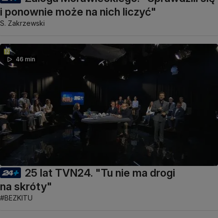
i ponownie może na nich liczyć"
S. Zakrzewski
46 min
25 lat TVN24. "Tu nie ma drogi
na skróty"
#BEZKITU