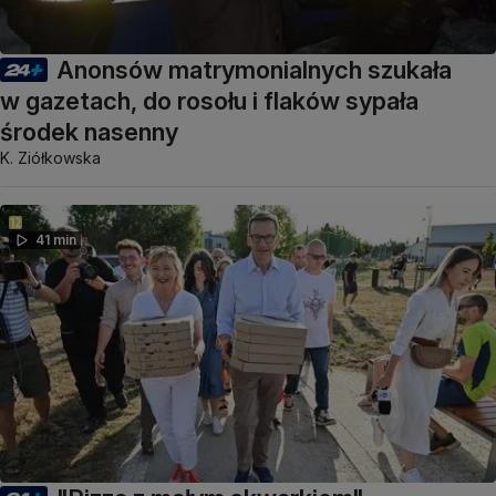
Anonsów matrymonialnych szukała
w gazetach, do rosołu i flaków sypała
środek nasenny
K. Ziółkowska
41 min