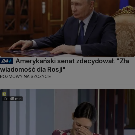
Amerykański senat zdecydował. "Zła
wiadomość dla Rosji"
ROZMOWY NA SZCZYCIE
45 min