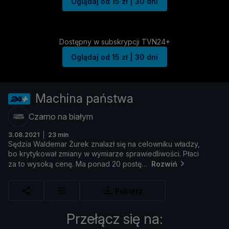
Oglądaj od 15 zł | 30 dni
Dostępny w subskrypcji TVN24+
Oglądaj od 15 zł | 30 dni
Machina państwa
Czarno na białym
3.08.2021
23 min
Sę
dzia
Waldemar Ż
urek
znalazł
się
na
celowniku
wł
adzy,
bo
krytykował
zmiany
w
wymiarze
sprawiedliwoś
ci.
Pł
aci
za
to
wysoką
cenę.
Ma
ponad
20
postę
Rozwiń
Pobierz
Przełącz się na: