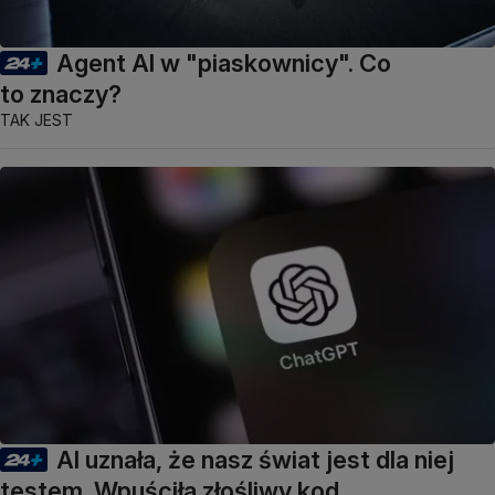
Agent AI w "piaskownicy". Co
to znaczy?
TAK JEST
AI uznała, że nasz świat jest dla niej
testem. Wpuściła złośliwy kod