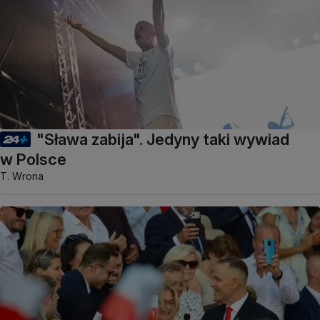
"Sława zabija". Jedyny taki wywiad
w Polsce
T. Wrona