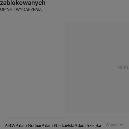
zablokowanych
OPINIE I WYDARZENIA
Więcej
ABW
Adam Bodnar
Adam Niedzielski
Adam Szłapka