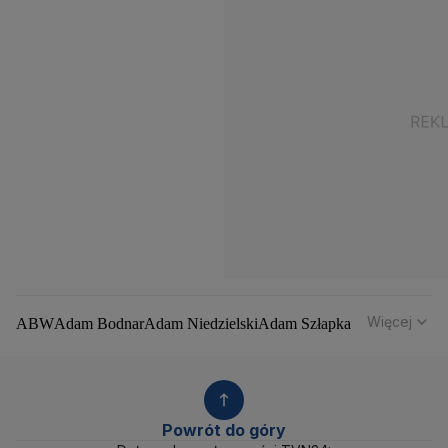
Więcej
ABW
Adam Bodnar
Adam Niedzielski
Adam Szłapka
Administracja Donalda Trumpa
Agencja Bezpieczeństwa Wewnętrznego
Agrounia
Alaksandr Łukaszenka
Aleksander Kwaśniewski
Aleksandra Dulkiewicz
Alert RCB
Powrót do góry
Ambasada USA w Polsce
Andrzej Duda
Białoruś