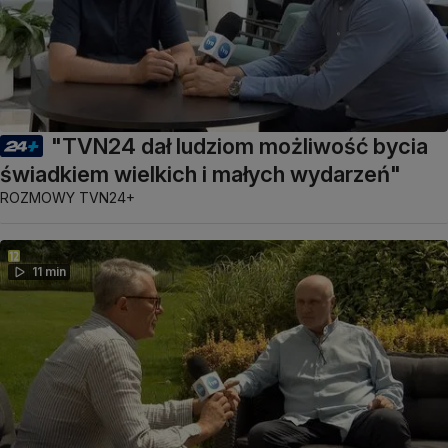
"TVN24 dał ludziom możliwość bycia
świadkiem wielkich i małych wydarzeń"
ROZMOWY TVN24+
11 min