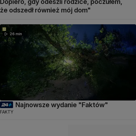
Dopiero, gdy odeszli rodzice, poczułem,
że odszedł również mój dom"
26 min
Najnowsze wydanie "Faktów"
FAKTY