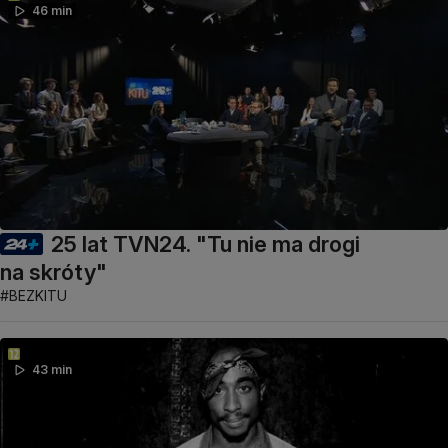
46 min
25 lat TVN24. "Tu nie ma drogi
na skróty"
#BEZKITU
43 min