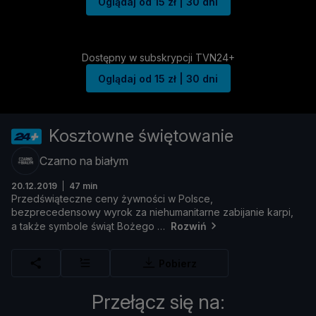
Oglądaj od 15 zł | 30 dni
Dostępny w subskrypcji TVN24+
Oglądaj od 15 zł | 30 dni
Kosztowne świętowanie
Czarno na białym
20.12.2019
47 min
Przedś
wią
teczne
ceny ż
ywnoś
ci
w
Polsce,
bezprecedensowy
wyrok
za
niehumanitarne
zabijanie
karpi,
a
takż
e
symbole ś
wią
t
Boż
ego
Rozwiń
Pobierz
Przełącz się na: