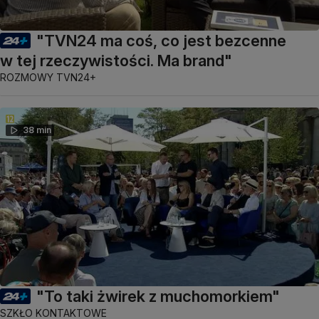
"TVN24 ma coś, co jest bezcenne
w tej rzeczywistości. Ma brand"
ROZMOWY TVN24+
38 min
"To taki żwirek z muchomorkiem"
SZKŁO KONTAKTOWE