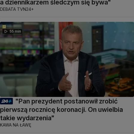
a dziennikarzem śledczym się bywa"
DEBATA TVN24+
55 min
"Pan prezydent postanowił zrobić
pierwszą rocznicę koronacji. On uwielbia
takie wydarzenia"
KAWA NA ŁAWĘ