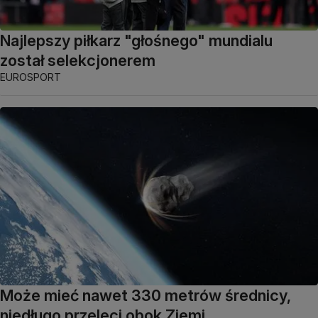
Najlepszy piłkarz "głośnego" mundialu
został selekcjonerem
EUROSPORT
Może mieć nawet 330 metrów średnicy,
niedługo przeleci obok Ziemi