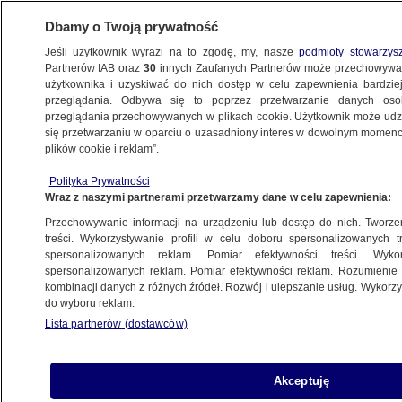
Dbamy o Twoją prywatność
Jeśli użytkownik wyrazi na to zgodę, my, nasze
podmioty stowarzys
Partnerów IAB oraz
30
innych Zaufanych Partnerów może przechowywa
użytkownika i uzyskiwać do nich dostęp w celu zapewnienia bardzi
przeglądania. Odbywa się to poprzez przetwarzanie danych os
przeglądania przechowywanych w plikach cookie. Użytkownik może udzie
OLSZTYN
się przetwarzaniu w oparciu o uzasadniony interes w dowolnym momencie
plików cookie i reklam”.
Mężczyzna bił przypadkowe osoby, groził
Polityka Prywatności
i zabierał samochody. "Był pobudzony
Wraz z naszymi partnerami przetwarzamy dane w celu zapewnienia:
i agresywny"
Przechowywanie informacji na urządzeniu lub dostęp do nich. Tworzeni
treści. Wykorzystywanie profili w celu doboru spersonalizowanych tr
3.11.2023, 13:28
spersonalizowanych reklam. Pomiar efektywności treści. Wyko
spersonalizowanych reklam. Pomiar efektywności reklam. Rozumienie o
kombinacji danych z różnych źródeł. Rozwój i ulepszanie usług. Wykor
Udostępnij
do wyboru reklam.
Lista partnerów (dostawców)
Akceptuję