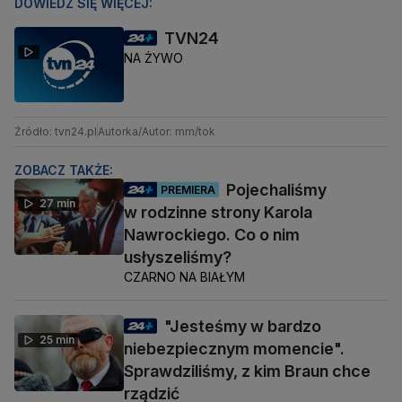
DOWIEDZ SIĘ WIĘCEJ:
TVN24
NA ŻYWO
Źródło: tvn24.pl
Autorka/Autor: mm/tok
ZOBACZ TAKŻE:
Pojechaliśmy
PREMIERA
27 min
w rodzinne strony Karola
Nawrockiego. Co o nim
usłyszeliśmy?
CZARNO NA BIAŁYM
"Jesteśmy w bardzo
25 min
niebezpiecznym momencie".
Sprawdziliśmy, z kim Braun chce
rządzić