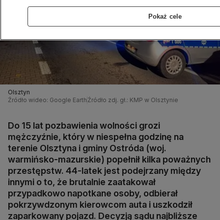
Pokaż cele
Olsztyn
Źródło wideo: Google Earth
Źródło zdj. gł.: KMP w Olsztynie
Do 15 lat pozbawienia wolności grozi
mężczyźnie, który w niespełna godzinę na
terenie Olsztyna i gminy Ostróda (woj.
warmińsko-mazurskie) popełnił kilka poważnych
przestępstw. 44-latek jest podejrzany między
innymi o to, że brutalnie zaatakował
przypadkowo napotkane osoby, odbierał
pokrzywdzonym kierowcom auta i uszkodził
zaparkowany pojazd. Decyzją sądu najbliższe