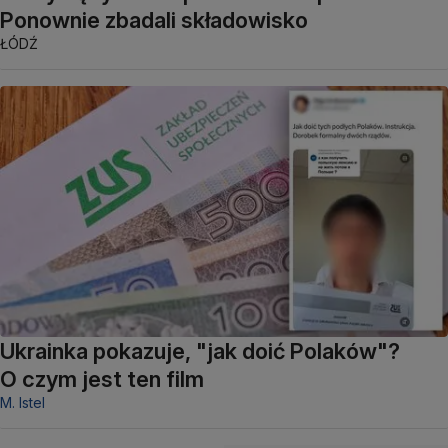
Ponownie zbadali składowisko
ŁÓDŹ
Ukrainka pokazuje, "jak doić Polaków"?
O czym jest ten film
M. Istel