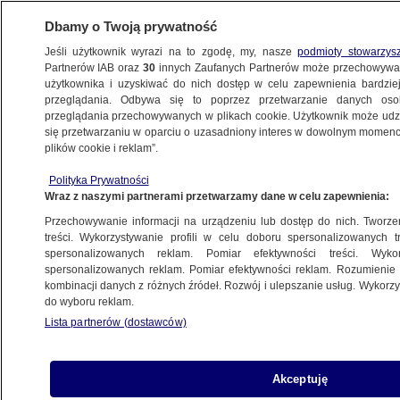
Dbamy o Twoją prywatność
Jeśli użytkownik wyrazi na to zgodę, my, nasze
podmioty stowarzys
Partnerów IAB oraz
30
innych Zaufanych Partnerów może przechowywa
użytkownika i uzyskiwać do nich dostęp w celu zapewnienia bardzi
przeglądania. Odbywa się to poprzez przetwarzanie danych os
przeglądania przechowywanych w plikach cookie. Użytkownik może udzie
LUBUSKIE
się przetwarzaniu w oparciu o uzasadniony interes w dowolnym momencie
plików cookie i reklam”.
Saperzy zabrali niewybuchy z garażu.
Polityka Prywatności
Mieszkańcy mogą wrócić do domów
Wraz z naszymi partnerami przetwarzamy dane w celu zapewnienia:
Przechowywanie informacji na urządzeniu lub dostęp do nich. Tworzeni
25.09.2023, 19:57
Aktualizacja:
26.09.2023, 12:39
treści. Wykorzystywanie profili w celu doboru spersonalizowanych tr
spersonalizowanych reklam. Pomiar efektywności treści. Wyko
spersonalizowanych reklam. Pomiar efektywności reklam. Rozumienie o
Udostępnij
kombinacji danych z różnych źródeł. Rozwój i ulepszanie usług. Wykor
do wyboru reklam.
Lista partnerów (dostawców)
Akceptuję