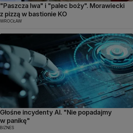
"Paszcza lwa" i "palec boży". Morawiecki
z pizzą w bastionie KO
WROCŁAW
Głośne incydenty AI. "Nie popadajmy
w panikę"
BIZNES