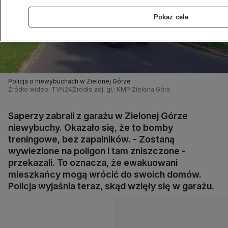
Pokaż cele
Policja o niewybuchach w Zielonej Górze
Źródło wideo: TVN24
Źródło zdj. gł.: KMP Zielona Góra
Saperzy zabrali z garażu w Zielonej Górze
niewybuchy. Okazało się, że to bomby
treningowe, bez zapalników. - Zostaną
wywiezione na poligon i tam zniszczone -
przekazali. To oznacza, że ewakuowani
mieszkańcy mogą wrócić do swoich domów.
Policja wyjaśnia teraz, skąd wzięły się w garażu.