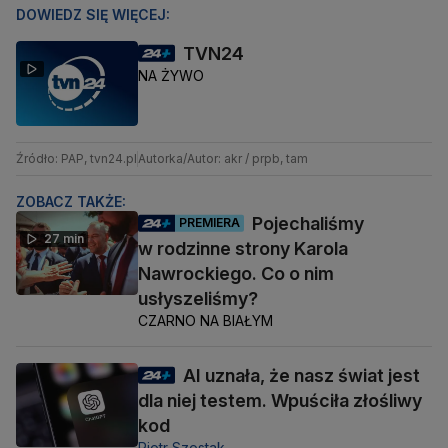
DOWIEDZ SIĘ WIĘCEJ:
TVN24
NA ŻYWO
Źródło: PAP, tvn24.pl
Autorka/Autor: akr / prpb, tam
ZOBACZ TAKŻE:
Pojechaliśmy
PREMIERA
27 min
w rodzinne strony Karola
Nawrockiego. Co o nim
usłyszeliśmy?
CZARNO NA BIAŁYM
AI uznała, że nasz świat jest
dla niej testem. Wpuściła złośliwy
kod
Piotr Szostak