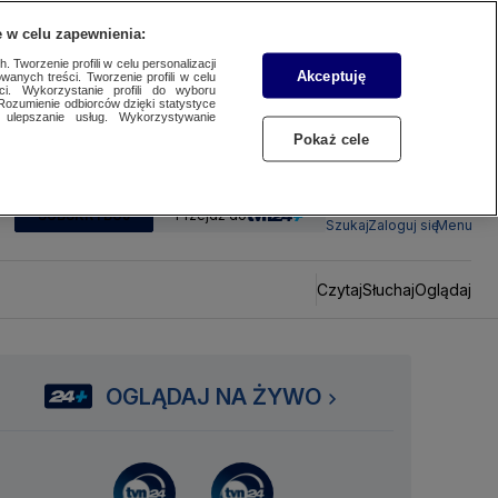
 w celu zapewnienia:
 Tworzenie profili w celu personalizacji
Akceptuję
wanych treści. Tworzenie profili w celu
ci. Wykorzystanie profili do wyboru
Rozumienie odbiorców dzięki statystyce
ulepszanie usług. Wykorzystywanie
Pokaż cele
SUBSKRYBUJ
Przejdź do
Szukaj
Zaloguj się
Menu
Czytaj
Słuchaj
Oglądaj
OGLĄDAJ NA ŻYWO