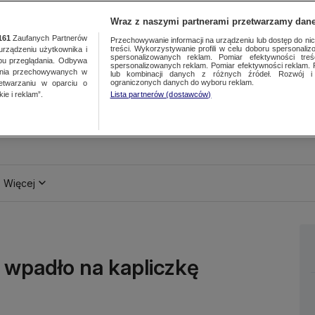
Wraz z naszymi partnerami przetwarzamy dane
161
Zaufanych Partnerów
Przechowywanie informacji na urządzeniu lub dostęp do nich.
treści. Wykorzystywanie profili w celu doboru spersonalizo
ządzeniu użytkownika i
spersonalizowanych reklam. Pomiar efektywności treś
bu przeglądania. Odbywa
spersonalizowanych reklam. Pomiar efektywności reklam. 
ania przechowywanych w
lub kombinacji danych z różnych źródeł. Rozwój i 
ograniczonych danych do wyboru reklam.
zetwarzaniu w oparciu o
ie i reklam”.
Lista partnerów (dostawców)
Więcej
o wpadło na kapliczkę