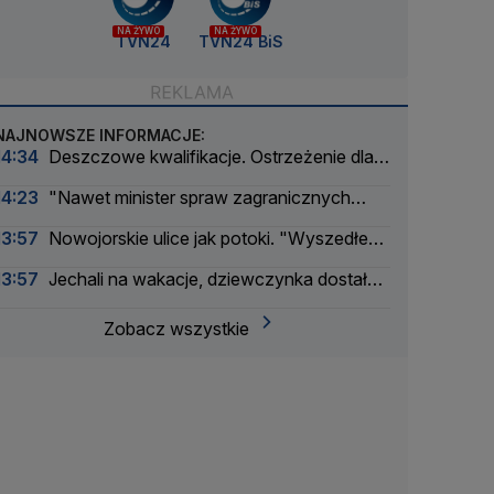
NA ŻYWO
NA ŻYWO
TVN24
TVN24 BiS
NAJNOWSZE INFORMACJE:
14:34
Deszczowe kwalifikacje. Ostrzeżenie dla
Zmarzlika
14:23
"Nawet minister spraw zagranicznych
korzysta"
13:57
Nowojorskie ulice jak potoki. "Wyszedłem
w zupełną ciemność, nagle zaczęło lać"
13:57
Jechali na wakacje, dziewczynka dostała
drgawek. Dramatyczna akcja
Zobacz wszystkie