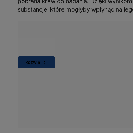
pobrana krew do badania. Dzięki wynikom 
substancje, które mogłyby wpłynąć na jego
Rozwiń