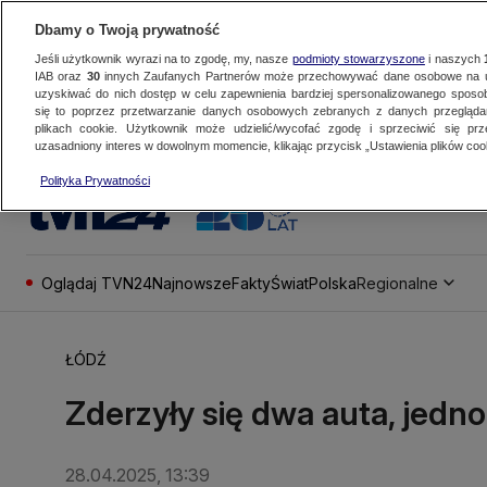
Dbamy o Twoją prywatność
Jeśli użytkownik wyrazi na to zgodę, my, nasze
podmioty stowarzyszone
i naszych
IAB oraz
30
innych Zaufanych Partnerów może przechowywać dane osobowe na ur
uzyskiwać do nich dostęp w celu zapewnienia bardziej spersonalizowanego sposo
się to poprzez przetwarzanie danych osobowych zebranych z danych przegląd
plikach cookie. Użytkownik może udzielić/wycofać zgodę i sprzeciwić się pr
uzasadniony interes w dowolnym momencie, klikając przycisk „Ustawienia plików cook
Polityka Prywatności
Oglądaj TVN24
Najnowsze
Fakty
Świat
Polska
Regionalne
ŁÓDŹ
Zderzyły się dwa auta, jedn
28.04.2025, 13:39