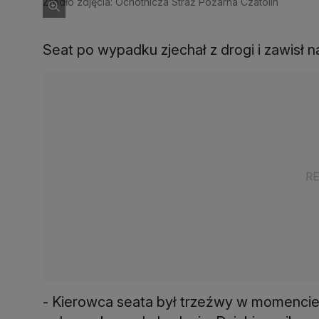
Źródło zdjęcia: Ochotnicza Straż Pożarna Czatolin
Seat po wypadku zjechał z drogi i zawisł n
- Kierowca seata był trzeźwy w momencie 