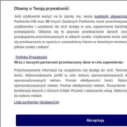
Dbamy o Twoją prywatność
Jeśli użytkownik wyrazi na to zgodę, my, nasze
podmioty stowarzys
Partnerów IAB oraz
30
innych Zaufanych Partnerów może przechowywa
użytkownika i uzyskiwać do nich dostęp w celu zapewnienia bardzi
przeglądania. Odbywa się to poprzez przetwarzanie danych os
przeglądania przechowywanych w plikach cookie. Użytkownik może udzie
ŁÓDŹ
się przetwarzaniu w oparciu o uzasadniony interes w dowolnym momencie
plików cookie i reklam”.
Zabił babcię, bo nie zgodziła się na "pokój
Polityka Prywatności
zagadek". Areszt dla 23-latka
Wraz z naszymi partnerami przetwarzamy dane w celu zapewnienia:
Przechowywanie informacji na urządzeniu lub dostęp do nich. Tworzeni
26.10.2016, 13:21
Aktualizacja:
27.10.2016, 13:41
treści. Wykorzystywanie profili w celu doboru spersonalizowanych tr
spersonalizowanych reklam. Pomiar efektywności treści. Wyko
spersonalizowanych reklam. Pomiar efektywności reklam. Rozumienie o
Udostępnij
kombinacji danych z różnych źródeł. Rozwój i ulepszanie usług. Wykor
do wyboru reklam.
Lista partnerów (dostawców)
Akceptuję