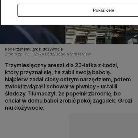
Pokaż cele
Podejrzanemu grozi dożywocie
Źródło zdj. gł.: TVN24 Łódź/Google Street View
Trzymiesięczny areszt dla 23-latka z Łodzi,
który przyznał się, że zabił swoją babcię.
Najpierw zadał ciosy ostrym narzędziem, potem
zwłoki związał i schował w piwnicy - ustalili
śledczy. Tłumaczył, że popełnił zbrodnię, bo
chciał w domu babci zrobić pokój zagadek. Grozi
mu dożywocie.