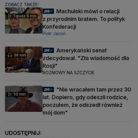
ZOBACZ TAKŻE:
Machulski mówi o relacji
1 godz 6 min
z przyrodnim bratem. To polityk
Konfederacji
Piotr Jacoń
Amerykański senat
38 min
zdecydował. "Zła wiadomość dla
Rosji"
ROZMOWY NA SZCZYCIE
"Nie wracałem tam przez 30
52 min
lat. Dopiero, gdy odeszli rodzice,
poczułem, że odszedł również
mój dom"
UDOSTĘPNIJ: