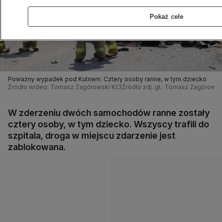
Pokaż cele
Poważny wypadek pod Kutnem. Cztery osoby ranne, w tym dziecko
Źródło wideo: Tomasz Zagórowski KCI
Źródło zdj. gł.: Tomasz Zagórowsk
W zderzeniu dwóch samochodów ranne zostały
cztery osoby, w tym dziecko. Wszyscy trafili do
szpitala, droga w miejscu zdarzenie jest
zablokowana.