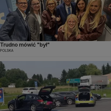
Trudno mówić "był"
POLSKA