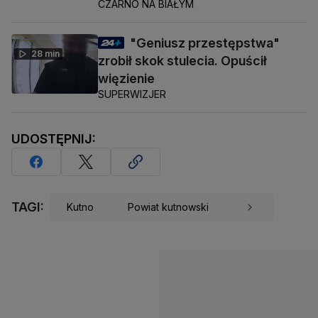
CZARNO NA BIAŁYM
"Geniusz przestępstwa"
28 min
zrobił skok stulecia. Opuścił
więzienie
SUPERWIZJER
UDOSTĘPNIJ:
TAGI:
Kutno
Powiat kutnowski