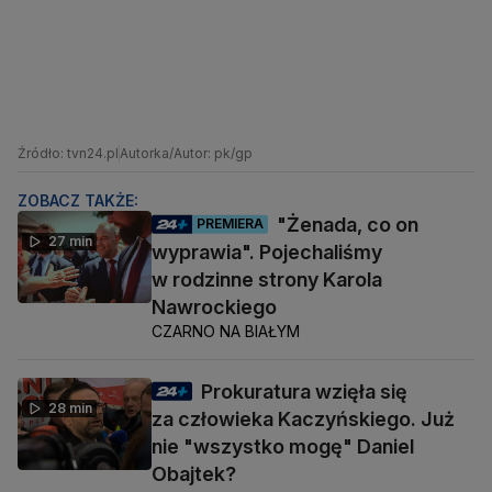
Źródło: tvn24.pl
Autorka/Autor: pk/gp
ZOBACZ TAKŻE:
"Żenada, co on
PREMIERA
27 min
wyprawia". Pojechaliśmy
w rodzinne strony Karola
Nawrockiego
CZARNO NA BIAŁYM
Prokuratura wzięła się
28 min
za człowieka Kaczyńskiego. Już
nie "wszystko mogę" Daniel
Obajtek?