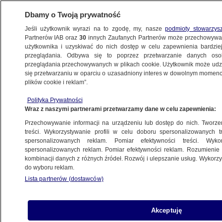
Dbamy o Twoją prywatność
Jeśli użytkownik wyrazi na to zgodę, my, nasze
podmioty stowarzys
Partnerów IAB oraz
30
innych Zaufanych Partnerów może przechowywa
użytkownika i uzyskiwać do nich dostęp w celu zapewnienia bardzi
przeglądania. Odbywa się to poprzez przetwarzanie danych os
przeglądania przechowywanych w plikach cookie. Użytkownik może udzie
ŁÓDŹ
się przetwarzaniu w oparciu o uzasadniony interes w dowolnym momencie
plików cookie i reklam”.
Zderzenie dwóch aut. Cztery osoby ranne,
Polityka Prywatności
w tym dwuletnie dziecko
Wraz z naszymi partnerami przetwarzamy dane w celu zapewnienia:
Przechowywanie informacji na urządzeniu lub dostęp do nich. Tworzeni
12.05.2025, 13:24
treści. Wykorzystywanie profili w celu doboru spersonalizowanych tr
spersonalizowanych reklam. Pomiar efektywności treści. Wyko
spersonalizowanych reklam. Pomiar efektywności reklam. Rozumienie o
Udostępnij
kombinacji danych z różnych źródeł. Rozwój i ulepszanie usług. Wykor
do wyboru reklam.
Lista partnerów (dostawców)
Akceptuję