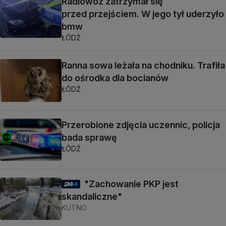
Radiowóz zatrzymał się
przed przejściem. W jego tył uderzyło
bmw
ŁÓDŹ
Ranna sowa leżała na chodniku. Trafiła
do ośrodka dla bocianów
ŁÓDŹ
Przerobione zdjęcia uczennic, policja
bada sprawę
ŁÓDŹ
"Zachowanie PKP jest
skandaliczne"
KUTNO