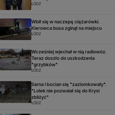
ŁÓDŹ
Wbił się w naczepę ciężarówki.
Kierowca busa zginął na miejscu
ŁÓDŹ
Wcześniej wjechał w nią radiowóz.
Teraz doszło do uszkodzenia
"grzybków"
ŁÓDŹ
Sarna i bocian się "zaziomkowały".
"Lolek nie pozwalał się do Krysi
zbliżyć"
ŁÓDŹ