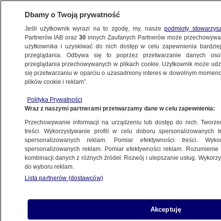
Dbamy o Twoją prywatność
Jeśli użytkownik wyrazi na to zgodę, my, nasze
podmioty stowarzys
Partnerów IAB oraz
30
innych Zaufanych Partnerów może przechowywa
użytkownika i uzyskiwać do nich dostęp w celu zapewnienia bardzi
przeglądania. Odbywa się to poprzez przetwarzanie danych os
przeglądania przechowywanych w plikach cookie. Użytkownik może udzie
KUTNO
się przetwarzaniu w oparciu o uzasadniony interes w dowolnym momencie
plików cookie i reklam”.
Samochód uderzył w żłobek.
Ewakuowano 33 osoby
Polityka Prywatności
Wraz z naszymi partnerami przetwarzamy dane w celu zapewnienia:
ŁÓDŹ
Przechowywanie informacji na urządzeniu lub dostęp do nich. Tworzeni
treści. Wykorzystywanie profili w celu doboru spersonalizowanych tr
spersonalizowanych reklam. Pomiar efektywności treści. Wyko
Pociąg najechał na metalowy element
spersonalizowanych reklam. Pomiar efektywności reklam. Rozumienie o
i stanął. Ewakuowano pasażerów
kombinacji danych z różnych źródeł. Rozwój i ulepszanie usług. Wykor
POWIAT KUTNOWSKI
do wyboru reklam.
Lista partnerów (dostawców)
Zakaz jazdy hulajnóg elektrycznych.
Akceptuję
To reakcja miasta po wypadkach