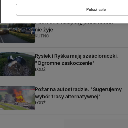
ŁÓDŹ
Pokaż cele
Zderzenie hulajnóg, jedna osoba
nie żyje
KUTNO
Rysiek i Ryśka mają sześcioraczki.
"Ogromne zaskoczenie"
ŁÓDŹ
Pożar na autostradzie. "Sugerujemy
wybór trasy alternatywnej"
ŁÓDŹ