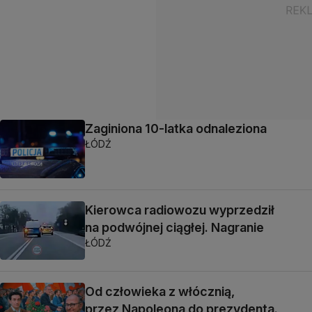
Zaginiona 10-latka odnaleziona
ŁÓDŹ
Kierowca radiowozu wyprzedził
na podwójnej ciągłej. Nagranie
ŁÓDŹ
Od człowieka z włócznią,
przez Napoleona do prezydenta.