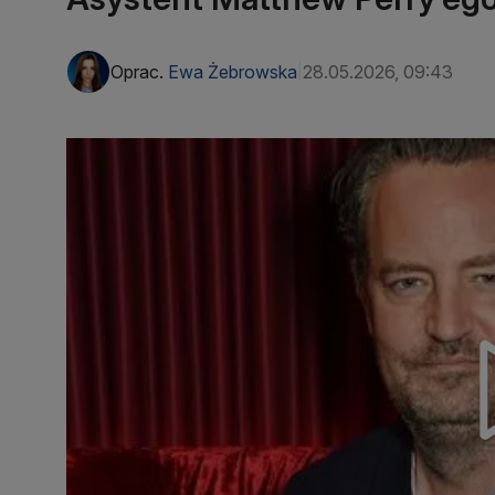
Oprac.
Ewa Żebrowska
28.05.2026, 09:43
|