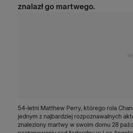
znalazł go martwego.
54-letni Matthew Perry, którego rola Chand
jednym z najbardziej rozpoznawalnych akt
znaleziony martwy w swoim domu 28 paźdz
postępowaniu sąd federalny w Los Angeles