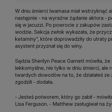
W dniu śmierci Iwamasa miał wstrzyknąć a
następnie - na wyraźne żądanie aktora - 
się w jacuzzi. Po powrocie z zakupów zas
wodzie. Sekcja zwłok wykazała, że przyczyn
ketaminy", które doprowadziły do utraty p
asystent przyznał się do winy.
Sędzia Sherilyn Peace Garnett mówiła, że
lekkomyślne, nie tylko w dniu śmierci, ale
twardych dowodów na to, że działałeś ze z
zgodzili - dodała.
- Jesteś potworem, który go zabił - mówi
Lisa Ferguson. - Matthew zasługiwał na ży