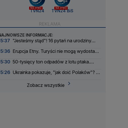
NA ŻYWO
NA ŻYWO
TVN24
TVN24 BiS
NAJNOWSZE INFORMACJE:
15:37
"Jesteśmy stąd"! 16 pytań na urodziny
TVN24
15:36
Erupcja Etny. Turyści nie mogą wydostać
się z Sycylii
15:30
50-tysięcy ton odpadów z lotu ptaka.
Ponownie zbadali składowisko
15:26
Ukrainka pokazuje, "jak doić Polaków"? O
czym jest ten film
Zobacz wszystkie