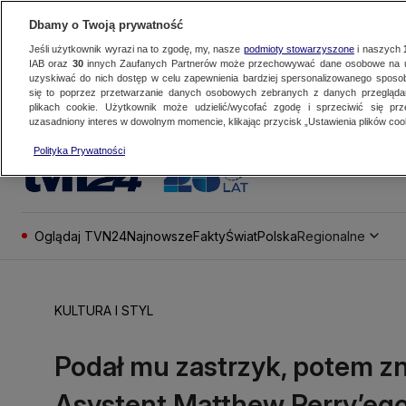
Dbamy o Twoją prywatność
Jeśli użytkownik wyrazi na to zgodę, my, nasze
podmioty stowarzyszone
i naszych
IAB oraz
30
innych Zaufanych Partnerów może przechowywać dane osobowe na ur
uzyskiwać do nich dostęp w celu zapewnienia bardziej spersonalizowanego sposo
się to poprzez przetwarzanie danych osobowych zebranych z danych przegląd
plikach cookie. Użytkownik może udzielić/wycofać zgodę i sprzeciwić się pr
uzasadniony interes w dowolnym momencie, klikając przycisk „Ustawienia plików cook
Polityka Prywatności
Oglądaj TVN24
Najnowsze
Fakty
Świat
Polska
Regionalne
KULTURA I STYL
Podał mu zastrzyk, potem zn
Asystent Matthew Perry’eg