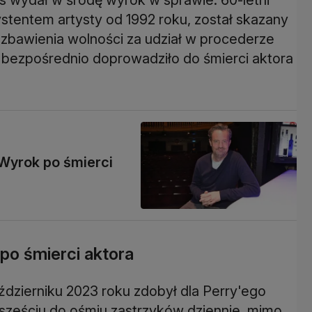
stentem artysty od 1992 roku, został skazany
 pozbawienia wolności za udział w procederze
 bezpośrednio doprowadziło do śmierci aktora
 Wyrok po śmierci
po śmierci aktora
dzierniku 2023 roku zdobył dla Perry'ego
sześciu do ośmiu zastrzyków dziennie, mimo