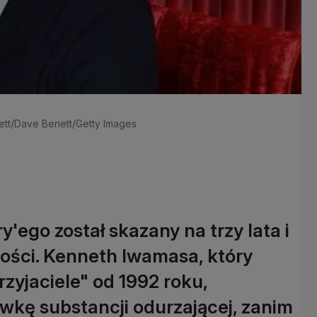
enett/Dave Benett/Getty Images
'ego został skazany na trzy lata i
ości. Kenneth Iwamasa, który
rzyjaciele" od 1992 roku,
awkę substancji odurzającej, zanim