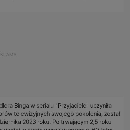
lera Binga w serialu "Przyjaciele" uczyniła
orów telewizyjnych swojego pokolenia, został
iernika 2023 roku. Po trwającym 2,5 roku
 wydał w środę wyrok w sprawie. 60-letni