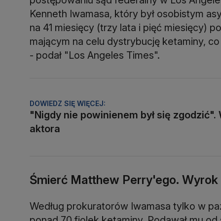
Kenneth Iwamasa, który był osobistym asy
na 41 miesięcy (trzy lata i pięć miesięcy)
mającym na celu dystrybucję ketaminy, co
- podał "Los Angeles Times".
DOWIEDZ SIĘ WIĘCEJ:
"Nigdy nie powinienem był się zgodzić".
aktora
Śmierć Matthew Perry'ego. Wyrok 
Według prokuratorów Iwamasa tylko w paź
ponad 70 fiolek ketaminy. Podawał mu od 