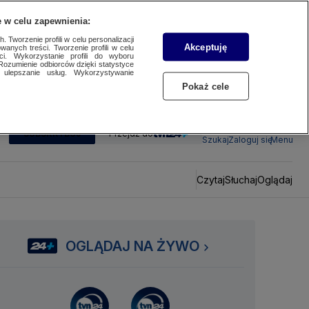
 w celu zapewnienia:
 Tworzenie profili w celu personalizacji
Akceptuję
wanych treści. Tworzenie profili w celu
ci. Wykorzystanie profili do wyboru
Rozumienie odbiorców dzięki statystyce
ulepszanie usług. Wykorzystywanie
Pokaż cele
SUBSKRYBUJ
Przejdź do
Szukaj
Zaloguj się
Menu
Czytaj
Słuchaj
Oglądaj
OGLĄDAJ NA ŻYWO