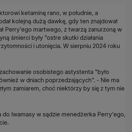
ktorowi ketaminę rano, w południe, a
podał kolejną dużą dawkę, gdy ten znajdował
tał Perry'ego martwego, z twarzą zanurzoną w
ą śmierci były "ostre skutki działania
rzytomności i utonięcia. W sierpniu 2024 roku
 zachowanie osobistego astystenta "było
 również w dniach poprzedzających". - Nie ma
łym zamiarem, choć niektórzy by się z tym nie
ła do Iwamasy w sądzie menedżerka Perry'ego,
cie.