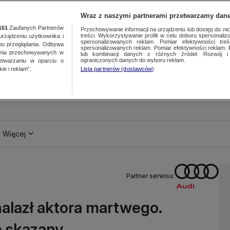
Wraz z naszymi partnerami przetwarzamy dane
161
Zaufanych Partnerów
Przechowywanie informacji na urządzeniu lub dostęp do nich.
treści. Wykorzystywanie profili w celu doboru spersonalizo
ządzeniu użytkownika i
spersonalizowanych reklam. Pomiar efektywności treś
bu przeglądania. Odbywa
spersonalizowanych reklam. Pomiar efektywności reklam. 
ania przechowywanych w
lub kombinacji danych z różnych źródeł. Rozwój i 
ograniczonych danych do wyboru reklam.
zetwarzaniu w oparciu o
ie i reklam”.
Lista partnerów (dostawców)
Więcej
Partner serwisu:
alazł aktora martwego.
o skazany