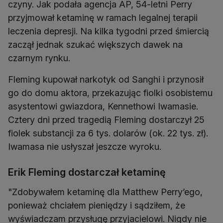
czyny. Jak podała agencja AP, 54-letni Perry
przyjmował ketaminę w ramach legalnej terapii
leczenia depresji. Na kilka tygodni przed śmiercią
zaczął jednak szukać większych dawek na
czarnym rynku.
Fleming kupował narkotyk od Sanghi i przynosił
go do domu aktora, przekazując fiolki osobistemu
asystentowi gwiazdora, Kennethowi Iwamasie.
Cztery dni przed tragedią Fleming dostarczył 25
fiolek substancji za 6 tys. dolarów (ok. 22 tys. zł).
Iwamasa nie usłyszał jeszcze wyroku.
Erik Fleming dostarczał ketaminę
"Zdobywałem ketaminę dla Matthew Perry’ego,
ponieważ chciałem pieniędzy i sądziłem, że
wyświadczam przysługę przyjacielowi. Nigdy nie