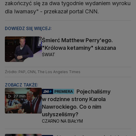
zakończyć się za dwa tygodnie wydaniem wyroku
dla Iwamasy" - przekazał portal CNN.
DOWIEDZ SIĘ WIĘCEJ:
Śmierć Matthew Perry'ego.
"Królowa ketaminy" skazana
ŚWIAT
Źródło: PAP, CNN, The Los Angeles Times
ZOBACZ TAKŻE:
Pojechaliśmy
PREMIERA
27 min
w rodzinne strony Karola
Nawrockiego. Co o nim
usłyszeliśmy?
CZARNO NA BIAŁYM