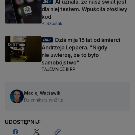
AI uznała, że nasz świat jest
dla niej testem. Wpuściła złośliwy
kod
P. Szostak
Dziś mija 15 lat od śmierci
57 min
Andrzeja Leppera. "Nigdy
nie uwierzę, że to było
samobójstwo"
TAJEMNICE III RP
Maciej Wacławik
Dziennikarz tvn24.pl
UDOSTĘPNIJ: