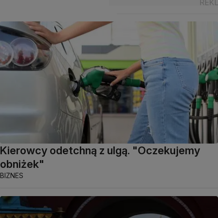
Kierowcy odetchną z ulgą. "Oczekujemy
obniżek"
BIZNES