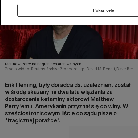
Pokaż cele
Matthew Perry na nagraniach archiwalnych
Źródło wideo: Reuters Archive
Źródło zdj. gł.: David M. Benett/Dave Bene
Erik Fleming, były doradca ds. uzależnień, został
w środę skazany na dwa lata więzienia za
dostarczenie ketaminy aktorowi Matthew
Perry'emu. Amerykanin przyznał się do winy. W
sześciostronicowym liście do sądu pisze o
"tragicznej porażce".