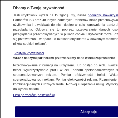
Dbamy o Twoją prywatność
Jeśli użytkownik wyrazi na to zgodę, my, nasze
podmioty stowarzys
Partnerów IAB oraz
30
innych Zaufanych Partnerów może przechowywa
użytkownika i uzyskiwać do nich dostęp w celu zapewnienia bardzi
przeglądania. Odbywa się to poprzez przetwarzanie danych os
przeglądania przechowywanych w plikach cookie. Użytkownik może udzie
KULTURA I STYL
się przetwarzaniu w oparciu o uzasadniony interes w dowolnym momencie
plików cookie i reklam”.
Kolejny wyrok w sprawie śmierci Matthew
Polityka Prywatności
Perry'ego
Wraz z naszymi partnerami przetwarzamy dane w celu zapewnienia:
Przechowywanie informacji na urządzeniu lub dostęp do nich. Tworzeni
Oprac.
Maciej Wacławik
treści. Wykorzystywanie profili w celu doboru spersonalizowanych tr
spersonalizowanych reklam. Pomiar efektywności treści. Wyko
14.05.2026, 08:55
spersonalizowanych reklam. Pomiar efektywności reklam. Rozumienie o
kombinacji danych z różnych źródeł. Rozwój i ulepszanie usług. Wykor
do wyboru reklam.
Posłuchaj artykułu
Czyta lektor AI
Lista partnerów (dostawców)
Akceptuję