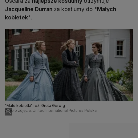
Oscara za
najlepsze kostiumy
otrzymuje
Jacqueline Durran
za kostiumy do
"Małych
kobietek"
.
"Małe kobietki" reż. Greta Gerwig
Źródło zdjęcia: United International Pictures Polska