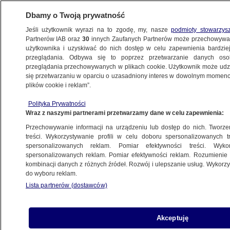
Dbamy o Twoją prywatność
Jeśli użytkownik wyrazi na to zgodę, my, nasze
podmioty stowarzys
Partnerów IAB oraz
30
innych Zaufanych Partnerów może przechowywa
użytkownika i uzyskiwać do nich dostęp w celu zapewnienia bardzi
przeglądania. Odbywa się to poprzez przetwarzanie danych os
przeglądania przechowywanych w plikach cookie. Użytkownik może udzie
OSCARY 2020 - RELACJA NA ŻYWO
się przetwarzaniu w oparciu o uzasadniony interes w dowolnym momencie
plików cookie i reklam”.
"Parasite" tworzy historię
Polityka Prywatności
Wraz z naszymi partnerami przetwarzamy dane w celu zapewnienia:
10.02.2020, 00:01
Aktualizacja:
10.02.2020, 04:17
Przechowywanie informacji na urządzeniu lub dostęp do nich. Tworzeni
treści. Wykorzystywanie profili w celu doboru spersonalizowanych tr
Udostępnij
spersonalizowanych reklam. Pomiar efektywności treści. Wyko
spersonalizowanych reklam. Pomiar efektywności reklam. Rozumienie o
kombinacji danych z różnych źródeł. Rozwój i ulepszanie usług. Wykor
Południowokoreański film "Parasite" zapisuje się
do wyboru reklam.
w historii Oscarów jako pierwszy
Lista partnerów (dostawców)
nieanglojęzyczny film, który wygrał w kategorii
najlepszy film. "Parasite" zdobył Oscara w
kategorii najlepszy film międzynarodowy i
Akceptuję
pokonał między innymi "Boże Ciało" Jana