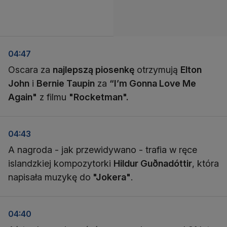
04:47
Oscara za
najlepszą piosenkę
otrzymują
Elton
John
i
Bernie Taupin
za
“I’m Gonna Love Me
Again"
z filmu
"Rocketman".
04:43
A nagroda - jak przewidywano - trafia w ręce
islandzkiej kompozytorki
Hildur Guðnadóttir
, która
napisała muzykę do
"Jokera"
.
04:40