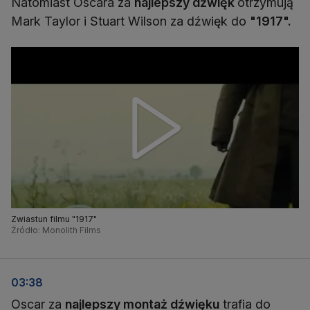
Natomiast Oscara za
najlepszy dźwięk
otrzymują
Mark Taylor i Stuart Wilson za dźwięk do
"1917".
Zwiastun filmu "1917"
Źródło: Monolith Films
03:38
Oscar za
najlepszy montaż dźwięku
trafia do