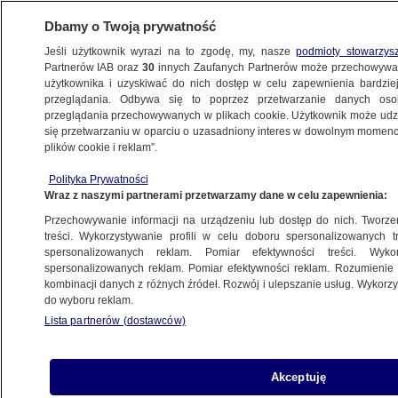
Dbamy o Twoją prywatność
Jeśli użytkownik wyrazi na to zgodę, my, nasze
podmioty stowarzys
Partnerów IAB oraz
30
innych Zaufanych Partnerów może przechowywa
użytkownika i uzyskiwać do nich dostęp w celu zapewnienia bardzi
przeglądania. Odbywa się to poprzez przetwarzanie danych os
przeglądania przechowywanych w plikach cookie. Użytkownik może udzie
KULTURA I STYL
się przetwarzaniu w oparciu o uzasadniony interes w dowolnym momencie
plików cookie i reklam”.
Historyczny koncert przerwany niepogodą
Polityka Prywatności
Wraz z naszymi partnerami przetwarzamy dane w celu zapewnienia:
Tomasz-Marcin Wrona
Przechowywanie informacji na urządzeniu lub dostęp do nich. Tworzeni
4.07.2026, 10:04
treści. Wykorzystywanie profili w celu doboru spersonalizowanych tr
spersonalizowanych reklam. Pomiar efektywności treści. Wyko
spersonalizowanych reklam. Pomiar efektywności reklam. Rozumienie o
Posłuchaj artykułu
kombinacji danych z różnych źródeł. Rozwój i ulepszanie usług. Wykor
Czyta lektor AI
do wyboru reklam.
Lista partnerów (dostawców)
Akceptuję