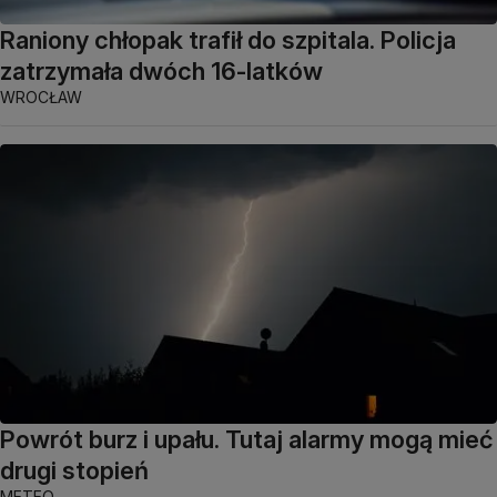
Raniony chłopak trafił do szpitala. Policja
zatrzymała dwóch 16-latków
WROCŁAW
Powrót burz i upału. Tutaj alarmy mogą mieć
drugi stopień
METEO