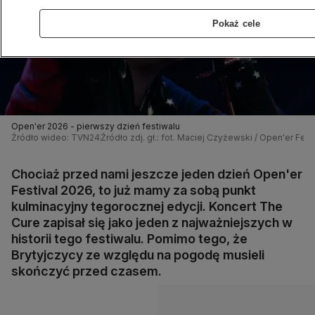
Pokaż cele
Open'er 2026 - pierwszy dzień festiwalu
Źródło wideo: TVN24
Źródło zdj. gł.: fot. Maciej Czyżewski / Open'er Festi
Chociaż przed nami jeszcze jeden dzień Open'er
Festival 2026, to już mamy za sobą punkt
kulminacyjny tegorocznej edycji. Koncert The
Cure zapisał się jako jeden z najważniejszych w
historii tego festiwalu. Pomimo tego, że
Brytyjczycy ze względu na pogodę musieli
skończyć przed czasem.