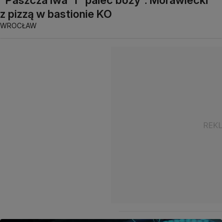
"Paszcza lwa" i "palec boży". Morawiecki
z pizzą w bastionie KO
WROCŁAW