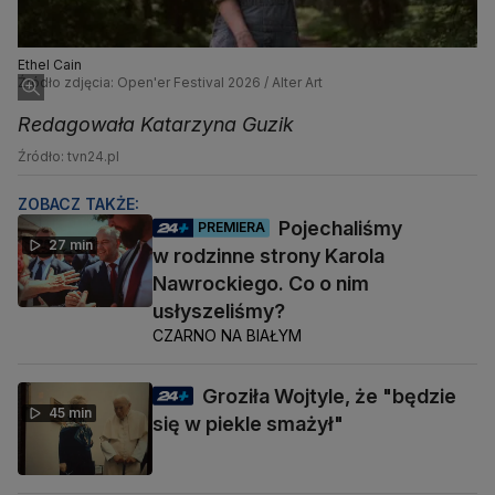
Ethel Cain
Źródło zdjęcia: Open'er Festival 2026 / Alter Art
Redagowała Katarzyna Guzik
Źródło: tvn24.pl
ZOBACZ TAKŻE:
Pojechaliśmy
PREMIERA
27 min
w rodzinne strony Karola
Nawrockiego. Co o nim
usłyszeliśmy?
CZARNO NA BIAŁYM
Groziła Wojtyle, że "będzie
45 min
się w piekle smażył"