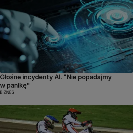
Głośne incydenty AI. "Nie popadajmy
w panikę"
BIZNES