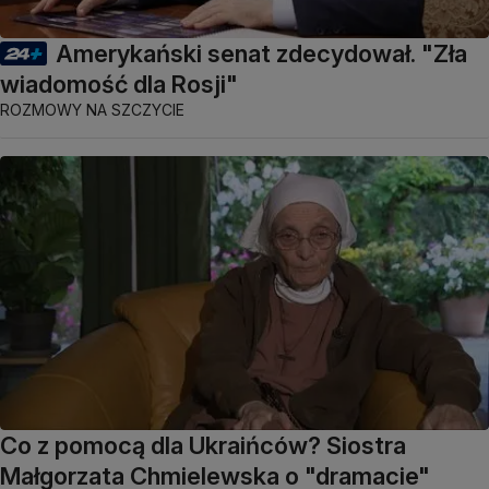
Amerykański senat zdecydował. "Zła
wiadomość dla Rosji"
ROZMOWY NA SZCZYCIE
Co z pomocą dla Ukraińców? Siostra
Małgorzata Chmielewska o "dramacie"