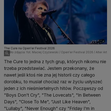
The Cure na Open'er Festival 2026
Źródło zdjęcia: fot. Maciej Czyżewski / Open'er Festival 2026 / Alter Art
The Cure to jedna z tych grup, których nikomu nie
trzeba przedstawiać. Jestem przekonany, że
nawet jeśli ktoś nie zna jej historii czy całego
dorobku, to musiał chociaż raz w życiu usłyszeć
jeden z ich nieśmiertelnych hitów. Począwszy od
"Boys Don't Cry", "The Lovecats", "In Between
Days", "Close To Me", "Just Like Heaven",
"Lullaby", "Never Enough" czy "Friday I'm in