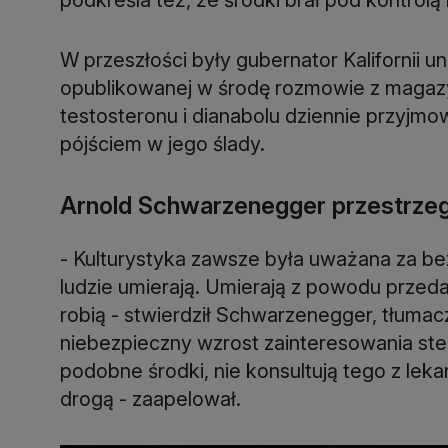
W przeszłości były gubernator Kalifornii un
opublikowanej w środę rozmowie z magazy
testosteronu i dianabolu dziennie przyjm
pójściem w jego ślady.
Arnold Schwarzenegger przestrze
- Kulturystyka zawsze była uważana za bezp
ludzie umierają. Umierają z powodu przed
robią - stwierdził Schwarzenegger, tłum
niebezpieczny wzrost zainteresowania st
podobne środki, nie konsultują tego z lekar
drogą - zaapelował.