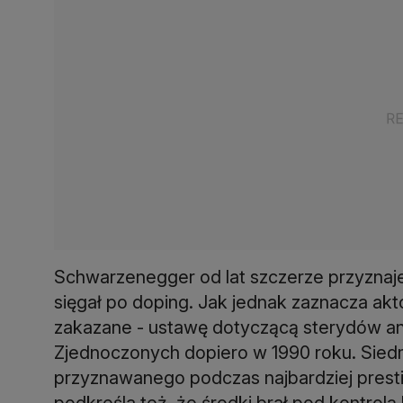
Schwarzenegger od lat szczerze przyznaje,
sięgał po doping. Jak jednak zaznacza ak
zakazane - ustawę dotyczącą sterydów 
Zjednoczonych dopiero w 1990 roku. Sied
przyznawanego podczas najbardziej pres
podkreśla też, że środki brał pod kontrolą 