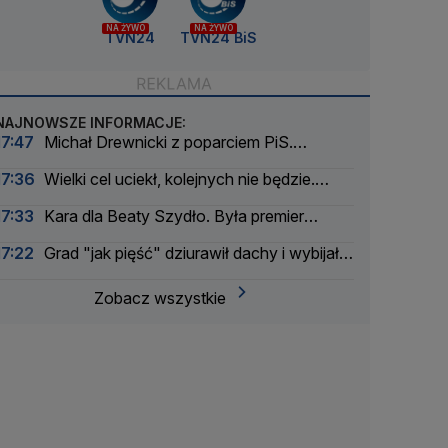
NA ŻYWO
NA ŻYWO
TVN24
TVN24 BiS
NAJNOWSZE INFORMACJE:
17:47
Michał Drewnicki z poparciem PiS.
"Kampania z naszej perspektywy ruszyła"
17:36
Wielki cel uciekł, kolejnych nie będzie.
Mistrzyni olimpijska zakończyła karierę
17:33
Kara dla Beaty Szydło. Była premier
zapowiedziała odwołanie
17:22
Grad "jak pięść" dziurawił dachy i wybijał
szyby
Zobacz wszystkie