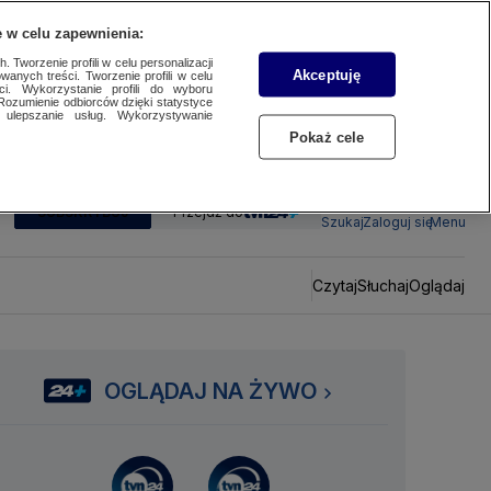
 w celu zapewnienia:
 Tworzenie profili w celu personalizacji
Akceptuję
wanych treści. Tworzenie profili w celu
ci. Wykorzystanie profili do wyboru
Rozumienie odbiorców dzięki statystyce
ulepszanie usług. Wykorzystywanie
Pokaż cele
SUBSKRYBUJ
Przejdź do
Szukaj
Zaloguj się
Menu
Czytaj
Słuchaj
Oglądaj
OGLĄDAJ NA ŻYWO