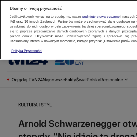
Dbamy o Twoją prywatność
Jeśli użytkownik wyrazi na to zgodę, my, nasze
podmioty stowarzyszone
i naszych
IAB oraz
30
innych Zaufanych Partnerów może przechowywać dane osobowe na ur
uzyskiwać do nich dostęp w celu zapewnienia bardziej spersonalizowanego sposo
się to poprzez przetwarzanie danych osobowych zebranych z danych przegląd
plikach cookie. Użytkownik może udzielić/wycofać zgodę i sprzeciwić się pr
uzasadniony interes w dowolnym momencie, klikając przycisk „Ustawienia plików cook
Polityka Prywatności
Oglądaj TVN24
Najnowsze
Fakty
Świat
Polska
Regionalne
KULTURA I STYL
Arnold Schwarzenegger otwar
sterydy. "Nie idźcie tą drogą