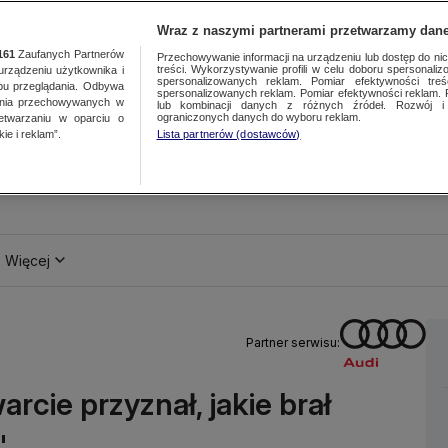
Wraz z naszymi partnerami przetwarzamy dane
161
Zaufanych Partnerów
Przechowywanie informacji na urządzeniu lub dostęp do nich.
treści. Wykorzystywanie profili w celu doboru spersonalizo
ządzeniu użytkownika i
spersonalizowanych reklam. Pomiar efektywności treś
bu przeglądania. Odbywa
spersonalizowanych reklam. Pomiar efektywności reklam. 
ania przechowywanych w
lub kombinacji danych z różnych źródeł. Rozwój i 
ograniczonych danych do wyboru reklam.
zetwarzaniu w oparciu o
ie i reklam”.
Lista partnerów (dostawców)
Więcej
Partner serwisu:
cie przyznał, jakie brał
"