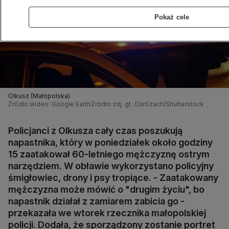
Pokaż cele
Olkusz (Małopolska)
Źródło wideo: Google Earth
Źródło zdj. gł.: DarSzach/Shutterstock
Policjanci z Olkusza cały czas poszukują
napastnika, który w poniedziałek około godziny
15 zaatakował 60-letniego mężczyznę ostrym
narzędziem. W obławie wykorzystano policyjny
śmigłowiec, drony i psy tropiące. - Zaatakowany
mężczyzna może mówić o "drugim życiu", bo
napastnik działał z zamiarem zabicia go -
przekazała we wtorek rzecznika małopolskiej
policji. Dodała, że sporządzony zostanie portret