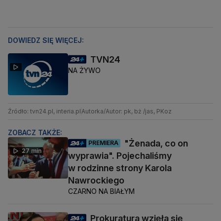
DOWIEDZ SIĘ WIĘCEJ:
TVN24
NA ŻYWO
Źródło: tvn24.pl, interia.pl
Autorka/Autor: pk, bż /jas, PKoz
ZOBACZ TAKŻE:
"Żenada, co on
PREMIERA
27 min
wyprawia". Pojechaliśmy
w rodzinne strony Karola
Nawrockiego
CZARNO NA BIAŁYM
Prokuratura wzięła się