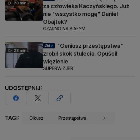
28 min
za człowieka Kaczyńskiego. Już
nie "wszystko mogę" Daniel
Obajtek?
CZARNO NA BIAŁYM
"Geniusz przestępstwa"
28 min
zrobił skok stulecia. Opuścił
więzienie
SUPERWIZJER
UDOSTĘPNIJ:
TAGI:
Olkusz
Przestępstwa