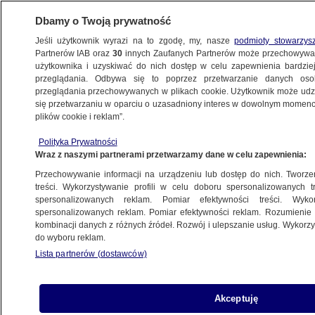
Dbamy o Twoją prywatność
Jeśli użytkownik wyrazi na to zgodę, my, nasze
podmioty stowarzys
Partnerów IAB oraz
30
innych Zaufanych Partnerów może przechowywa
użytkownika i uzyskiwać do nich dostęp w celu zapewnienia bardzi
przeglądania. Odbywa się to poprzez przetwarzanie danych os
przeglądania przechowywanych w plikach cookie. Użytkownik może udzie
KRAKÓW
się przetwarzaniu w oparciu o uzasadniony interes w dowolnym momencie
plików cookie i reklam”.
60-latek zaatakowany ostrym narzędziem
Polityka Prywatności
może mówić "o drugim życiu". Będzie
Wraz z naszymi partnerami przetwarzamy dane w celu zapewnienia:
portret pamięciowy napastnika
Przechowywanie informacji na urządzeniu lub dostęp do nich. Tworzeni
treści. Wykorzystywanie profili w celu doboru spersonalizowanych tr
27.01.2025, 19:23
Aktualizacja:
28.01.2025, 10:14
spersonalizowanych reklam. Pomiar efektywności treści. Wyko
spersonalizowanych reklam. Pomiar efektywności reklam. Rozumienie o
kombinacji danych z różnych źródeł. Rozwój i ulepszanie usług. Wykor
Udostępnij
do wyboru reklam.
Lista partnerów (dostawców)
Akceptuję