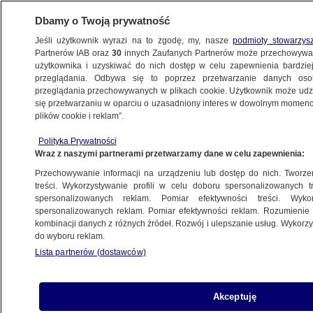
Dbamy o Twoją prywatność
Jeśli użytkownik wyrazi na to zgodę, my, nasze
podmioty stowarzys
Partnerów IAB oraz
30
innych Zaufanych Partnerów może przechowywa
użytkownika i uzyskiwać do nich dostęp w celu zapewnienia bardzi
przeglądania. Odbywa się to poprzez przetwarzanie danych os
przeglądania przechowywanych w plikach cookie. Użytkownik może udzie
KRAKÓW
się przetwarzaniu w oparciu o uzasadniony interes w dowolnym momencie
plików cookie i reklam”.
"Kryzys nastąpił". Sekretarz Krakowa
Polityka Prywatności
o tym, co czeka mieszkańców
Wraz z naszymi partnerami przetwarzamy dane w celu zapewnienia:
Przechowywanie informacji na urządzeniu lub dostęp do nich. Tworzeni
Oprac.
Bartłomiej Plewnia
treści. Wykorzystywanie profili w celu doboru spersonalizowanych tr
spersonalizowanych reklam. Pomiar efektywności treści. Wyko
25.05.2026, 15:05
spersonalizowanych reklam. Pomiar efektywności reklam. Rozumienie o
kombinacji danych z różnych źródeł. Rozwój i ulepszanie usług. Wykor
do wyboru reklam.
Posłuchaj artykułu
Czyta lektor AI
Lista partnerów (dostawców)
Akceptuję