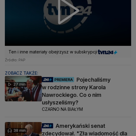
Ten i inne materiały obejrzysz w subskrypcji
Źródło: PAP
ZOBACZ TAKŻE:
Pojechaliśmy
PREMIERA
27 min
w rodzinne strony Karola
Nawrockiego. Co o nim
usłyszeliśmy?
CZARNO NA BIAŁYM
Amerykański senat
38 min
zdecydował. "Zła wiadomość dla