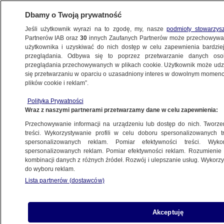
Dbamy o Twoją prywatność
Jeśli użytkownik wyrazi na to zgodę, my, nasze
podmioty stowarzys
Partnerów IAB oraz
30
innych Zaufanych Partnerów może przechowywa
użytkownika i uzyskiwać do nich dostęp w celu zapewnienia bardzi
przeglądania. Odbywa się to poprzez przetwarzanie danych os
przeglądania przechowywanych w plikach cookie. Użytkownik może udzie
KATOWICE
się przetwarzaniu w oparciu o uzasadniony interes w dowolnym momencie
plików cookie i reklam”.
Strzelił ekspedientce w twarz. Grozi mu 12
Polityka Prywatności
lat więzienia
Wraz z naszymi partnerami przetwarzamy dane w celu zapewnienia:
Przechowywanie informacji na urządzeniu lub dostęp do nich. Tworzeni
6.08.2014, 10:40
treści. Wykorzystywanie profili w celu doboru spersonalizowanych tr
spersonalizowanych reklam. Pomiar efektywności treści. Wyko
spersonalizowanych reklam. Pomiar efektywności reklam. Rozumienie o
Udostępnij
kombinacji danych z różnych źródeł. Rozwój i ulepszanie usług. Wykor
do wyboru reklam.
Lista partnerów (dostawców)
Akceptuję