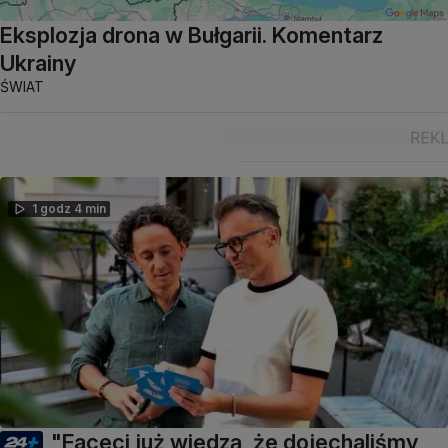
Eksplozja drona w Bułgarii. Komentarz
Ukrainy
ŚWIAT
1 godz 4 min
"Faceci już wiedzą, że dojechaliśmy