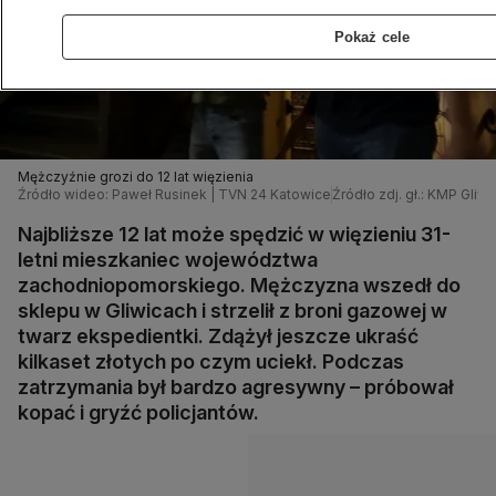
Pokaż cele
Mężczyźnie grozi do 12 lat więzienia
Źródło wideo: Paweł Rusinek | TVN 24 Katowice
Źródło zdj. gł.: KMP Gliwi
Najbliższe 12 lat może spędzić w więzieniu 31-
letni mieszkaniec województwa
zachodniopomorskiego. Mężczyzna wszedł do
sklepu w Gliwicach i strzelił z broni gazowej w
twarz ekspedientki. Zdążył jeszcze ukraść
kilkaset złotych po czym uciekł. Podczas
zatrzymania był bardzo agresywny – próbował
kopać i gryźć policjantów.