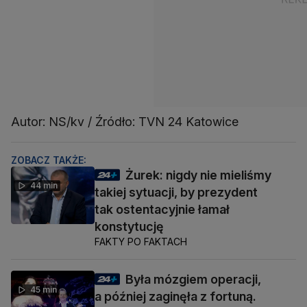
Autor: NS/kv / Źródło: TVN 24 Katowice
ZOBACZ TAKŻE:
Żurek: nigdy nie mieliśmy
44 min
takiej sytuacji, by prezydent
tak ostentacyjnie łamał
konstytucję
FAKTY PO FAKTACH
Była mózgiem operacji,
45 min
a później zaginęła z fortuną.