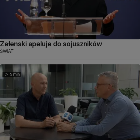
Zełenski apeluje do sojuszników
ŚWIAT
5 min