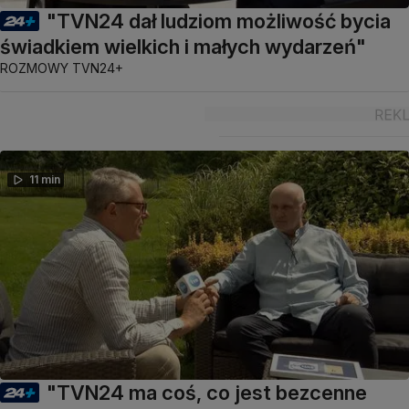
"TVN24 dał ludziom możliwość bycia
świadkiem wielkich i małych wydarzeń"
ROZMOWY TVN24+
11 min
"TVN24 ma coś, co jest bezcenne