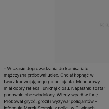
- W czasie doprowadzania do komisariatu
mężczyzna próbował uciec. Chciał kopnąć w
twarz konwojującego go policjanta. Mundurowy
miał dobry refleks i uniknął ciosu. Napastnik został
ponownie obezwładniony. Wtedy wpadł w furię.
Próbował gryźć, groził i wyzywał policjantów –
informuje Marek Słomski z policji w Gliwicach.