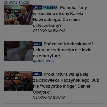
ZOBACZ TAKŻE:
Pojechaliśmy
PREMIERA
27 min
w rodzinne strony Karola
Nawrockiego. Co o nim
usłyszeliśmy?
CZARNO NA BIAŁYM
Spóźnieni kochankowie?
Lekarka: łechtaczka nie idzie
na emeryturę
Agata Daniluk
Prokuratura wzięła się
28 min
za człowieka Kaczyńskiego. Już
nie "wszystko mogę" Daniel
Obajtek?
CZARNO NA BIAŁYM