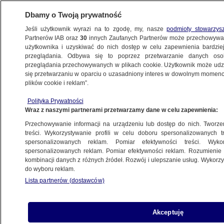
Dbamy o Twoją prywatność
Jeśli użytkownik wyrazi na to zgodę, my, nasze
podmioty stowarzys
Partnerów IAB oraz
30
innych Zaufanych Partnerów może przechowywa
użytkownika i uzyskiwać do nich dostęp w celu zapewnienia bardzi
przeglądania. Odbywa się to poprzez przetwarzanie danych os
przeglądania przechowywanych w plikach cookie. Użytkownik może udzie
CIEKAWOSTKI
się przetwarzaniu w oparciu o uzasadniony interes w dowolnym momencie
plików cookie i reklam”.
UFO nad Wawelem?
Polityka Prywatności
Wraz z naszymi partnerami przetwarzamy dane w celu zapewnienia:
28.12.2010, 10:48
Przechowywanie informacji na urządzeniu lub dostęp do nich. Tworzeni
treści. Wykorzystywanie profili w celu doboru spersonalizowanych tr
Udostępnij
spersonalizowanych reklam. Pomiar efektywności treści. Wyko
spersonalizowanych reklam. Pomiar efektywności reklam. Rozumienie o
kombinacji danych z różnych źródeł. Rozwój i ulepszanie usług. Wykor
do wyboru reklam.
Lista partnerów (dostawców)
Akceptuję