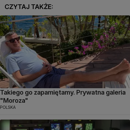
CZYTAJ TAKŻE:
Takiego go zapamiętamy. Prywatna galeria
"Moroza"
POLSKA