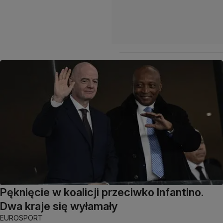
Pęknięcie w koalicji przeciwko Infantino.
Dwa kraje się wyłamały
EUROSPORT