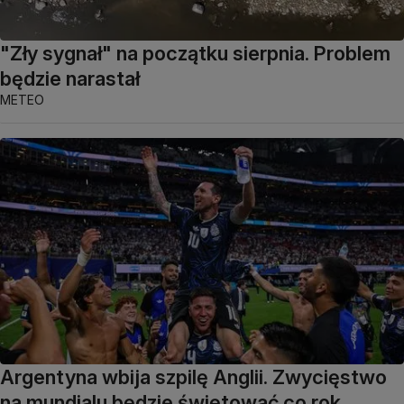
"Zły sygnał" na początku sierpnia. Problem
będzie narastał
METEO
Argentyna wbija szpilę Anglii. Zwycięstwo
na mundialu będzie świętować co rok