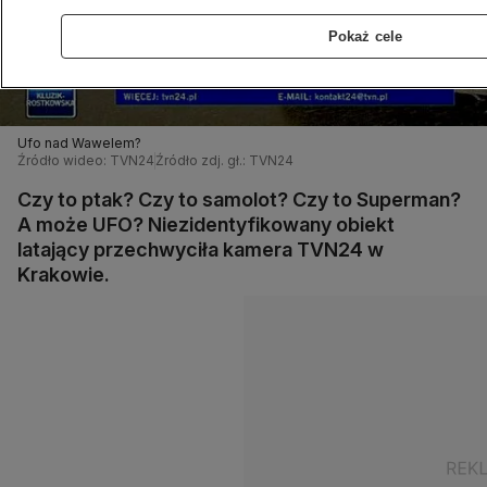
Pokaż cele
Ufo nad Wawelem?
Źródło wideo: TVN24
Źródło zdj. gł.: TVN24
Czy to ptak? Czy to samolot? Czy to Superman?
A może UFO? Niezidentyfikowany obiekt
latający przechwyciła kamera TVN24 w
Krakowie.