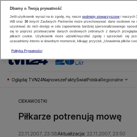
Dbamy o Twoją prywatność
Jeśli użytkownik wyrazi na to zgodę, my, nasze
podmioty stowarzyszone
i naszych
IAB oraz
30
innych Zaufanych Partnerów może przechowywać dane osobowe na ur
uzyskiwać do nich dostęp w celu zapewnienia bardziej spersonalizowanego sposo
się to poprzez przetwarzanie danych osobowych zebranych z danych przegląd
plikach cookie. Użytkownik może udzielić/wycofać zgodę i sprzeciwić się pr
uzasadniony interes w dowolnym momencie, klikając przycisk „Ustawienia plików cook
Polityka Prywatności
Oglądaj TVN24
Najnowsze
Fakty
Świat
Polska
Regionalne
CIEKAWOSTKI
Piłkarze potrenują mowę
22.11.2007, 23:38
Aktualizacja:
22.11.2007, 23:50