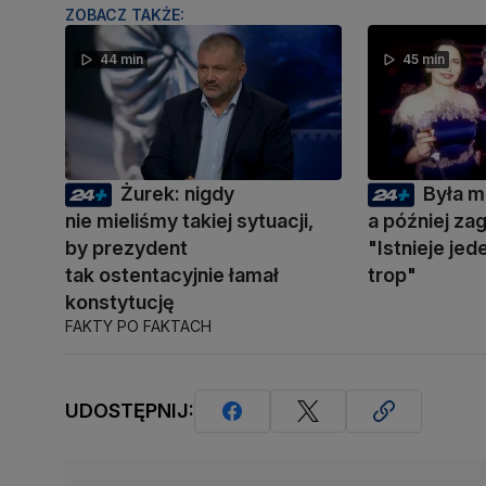
ZOBACZ TAKŻE:
44 min
45 min
Żurek: nigdy
Była m
nie mieliśmy takiej sytuacji,
a później zag
by prezydent
"Istnieje je
tak ostentacyjnie łamał
trop"
konstytucję
FAKTY PO FAKTACH
UDOSTĘPNIJ: