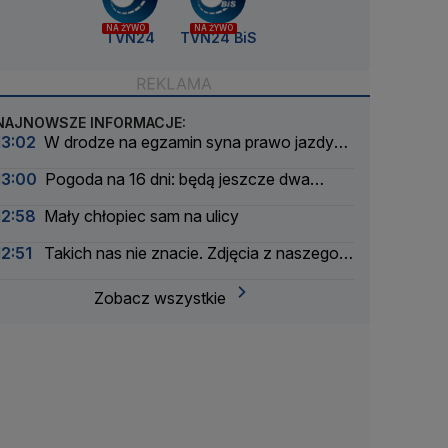
NA ŻYWO
NA ŻYWO
TVN24
TVN24 BiS
NAJNOWSZE INFORMACJE:
13:02
W drodze na egzamin syna prawo jazdy
stracił ojciec
13:00
Pogoda na 16 dni: będą jeszcze dwa
upalne epizody
12:58
Mały chłopiec sam na ulicy
12:51
Takich nas nie znacie. Zdjęcia z naszego
archwium
Zobacz wszystkie