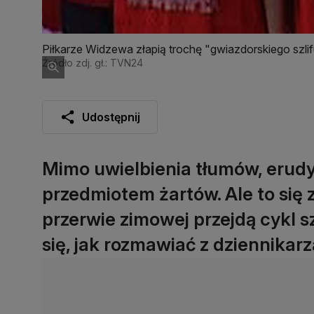
Piłkarze Widzewa złapią trochę "gwiazdorskiego szli
Źródło zdj. gł.: TVN24
Udostępnij
Mimo uwielbienia tłumów, eru
przedmiotem żartów. Ale to się
przerwie zimowej przejdą cykl 
się, jak rozmawiać z dziennikarz