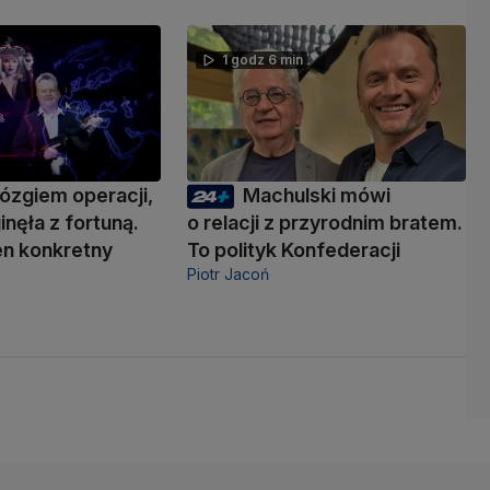
1 godz 6 min
ózgiem operacji,
Machulski mówi
inęła z fortuną.
o relacji z przyrodnim bratem.
den konkretny
To polityk Konfederacji
Piotr Jacoń