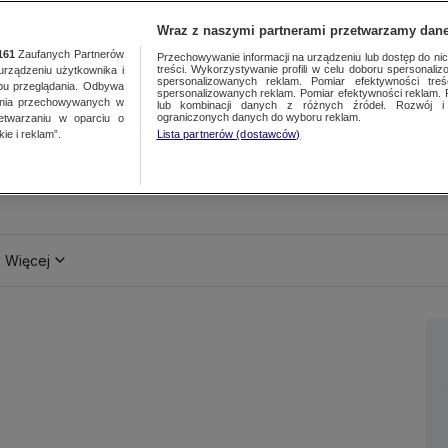
Wraz z naszymi partnerami przetwarzamy dane
161
Zaufanych Partnerów
Przechowywanie informacji na urządzeniu lub dostęp do nich.
treści. Wykorzystywanie profili w celu doboru spersonalizo
ządzeniu użytkownika i
spersonalizowanych reklam. Pomiar efektywności treś
bu przeglądania. Odbywa
spersonalizowanych reklam. Pomiar efektywności reklam. 
ania przechowywanych w
lub kombinacji danych z różnych źródeł. Rozwój i 
ograniczonych danych do wyboru reklam.
zetwarzaniu w oparciu o
ie i reklam”.
Lista partnerów (dostawców)
Więcej