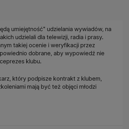
będą umiejętność" udzielania wywiadów, na
h udzielali dla telewizji, radia i prasy.
m takiej ocenie i weryfikacji przez
powiednio dobrane, aby wypowiedź nie
iceprezes klubu.
rz, który podpisze kontrakt z klubem,
zkoleniami mają być też objęci młodzi