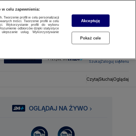
 w celu zapewnienia:
 Tworzenie profili w celu personalizacji
Akceptuję
wanych treści. Tworzenie profili w celu
ci. Wykorzystanie profili do wyboru
Rozumienie odbiorców dzięki statystyce
ulepszanie usług. Wykorzystywanie
Pokaż cele
SUBSKRYBUJ
Przejdź do
Szukaj
Zaloguj się
Menu
Czytaj
Słuchaj
Oglądaj
OGLĄDAJ NA ŻYWO