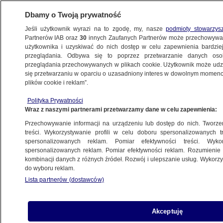
Dbamy o Twoją prywatność
Jeśli użytkownik wyrazi na to zgodę, my, nasze
podmioty stowarzys
Partnerów IAB oraz
30
innych Zaufanych Partnerów może przechowywa
BIZNES
użytkownika i uzyskiwać do nich dostęp w celu zapewnienia bardzi
przeglądania. Odbywa się to poprzez przetwarzanie danych os
przeglądania przechowywanych w plikach cookie. Użytkownik może udzie
ZE ŚWIATA
się przetwarzaniu w oparciu o uzasadniony interes w dowolnym momencie
plików cookie i reklam”.
Ropa ciągnie Rosję na dno. Rubel
Polityka Prywatności
rekordowo słaby, czerwono na giełdzie
Wraz z naszymi partnerami przetwarzamy dane w celu zapewnienia:
Przechowywanie informacji na urządzeniu lub dostęp do nich. Tworzeni
12.12.2014, 08:47
treści. Wykorzystywanie profili w celu doboru spersonalizowanych tr
spersonalizowanych reklam. Pomiar efektywności treści. Wyko
spersonalizowanych reklam. Pomiar efektywności reklam. Rozumienie o
Udostępnij
kombinacji danych z różnych źródeł. Rozwój i ulepszanie usług. Wykor
do wyboru reklam.
Lista partnerów (dostawców)
Akceptuję