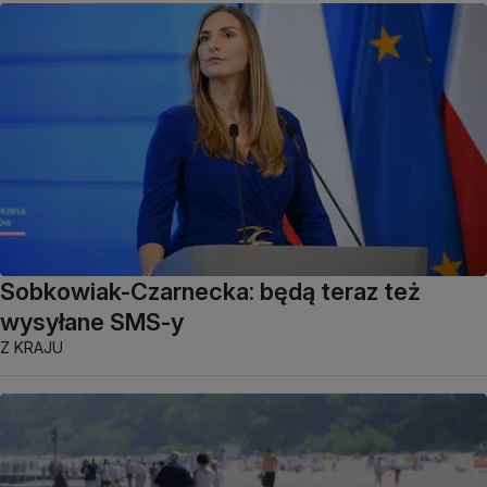
Sobkowiak-Czarnecka: będą teraz też
wysyłane SMS-y
Z KRAJU