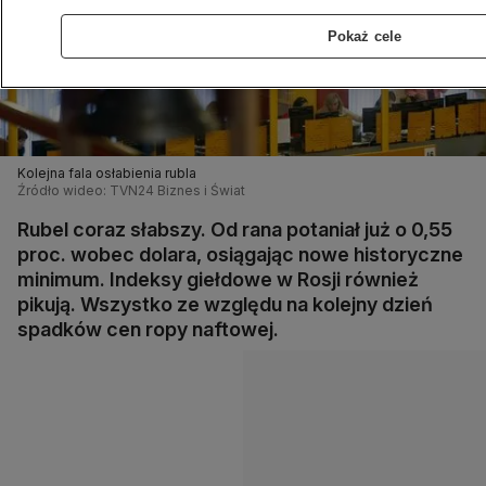
Pokaż cele
Kolejna fala osłabienia rubla
Źródło wideo: TVN24 Biznes i Świat
Rubel coraz słabszy. Od rana potaniał już o 0,55
proc. wobec dolara, osiągając nowe historyczne
minimum. Indeksy giełdowe w Rosji również
pikują. Wszystko ze względu na kolejny dzień
spadków cen ropy naftowej.