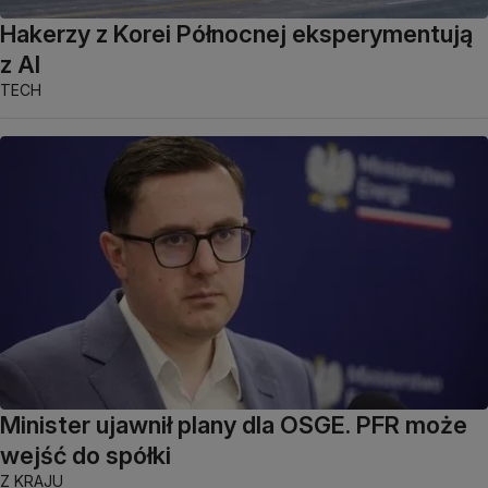
Hakerzy z Korei Północnej eksperymentują
z AI
TECH
Minister ujawnił plany dla OSGE. PFR może
wejść do spółki
Z KRAJU