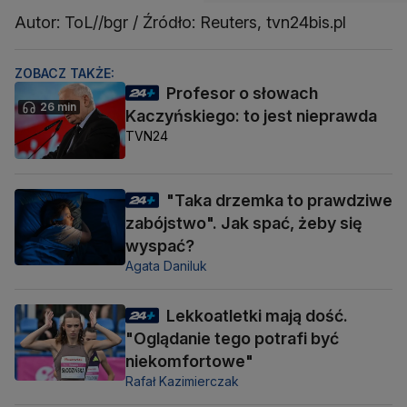
Autor: ToL//bgr / Źródło: Reuters, tvn24bis.pl
ZOBACZ TAKŻE:
Profesor o słowach
26 min
Kaczyńskiego: to jest nieprawda
TVN24
"Taka drzemka to prawdziwe
zabójstwo". Jak spać, żeby się
wyspać?
Agata Daniluk
Lekkoatletki mają dość.
"Oglądanie tego potrafi być
niekomfortowe"
Rafał Kazimierczak