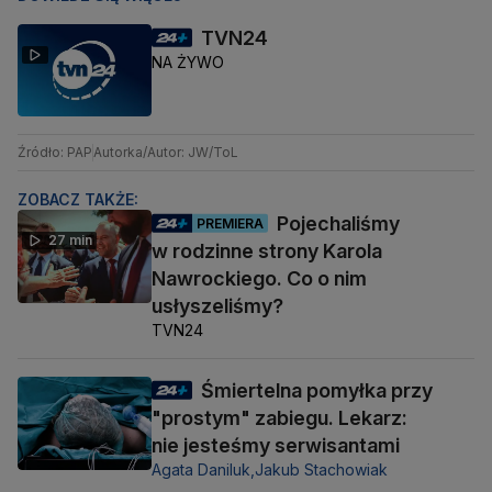
TVN24
NA ŻYWO
Źródło: PAP
Autorka/Autor: JW/ToL
ZOBACZ TAKŻE:
Pojechaliśmy
PREMIERA
27 min
w rodzinne strony Karola
Nawrockiego. Co o nim
usłyszeliśmy?
TVN24
Śmiertelna pomyłka przy
"prostym" zabiegu. Lekarz:
nie jesteśmy serwisantami
Agata Daniluk,
Jakub Stachowiak