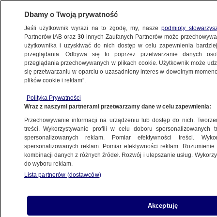
Dbamy o Twoją prywatność
Jeśli użytkownik wyrazi na to zgodę, my, nasze
podmioty stowarzys
Partnerów IAB oraz
30
innych Zaufanych Partnerów może przechowywa
BIZNES
użytkownika i uzyskiwać do nich dostęp w celu zapewnienia bardzi
przeglądania. Odbywa się to poprzez przetwarzanie danych os
przeglądania przechowywanych w plikach cookie. Użytkownik może udzie
ZE ŚWIATA
się przetwarzaniu w oparciu o uzasadniony interes w dowolnym momencie
plików cookie i reklam”.
Elon Musk ukarany przez Turcję
Polityka Prywatności
Wraz z naszymi partnerami przetwarzamy dane w celu zapewnienia:
6.03.2023, 19:02
Przechowywanie informacji na urządzeniu lub dostęp do nich. Tworzeni
treści. Wykorzystywanie profili w celu doboru spersonalizowanych tr
Udostępnij
spersonalizowanych reklam. Pomiar efektywności treści. Wyko
spersonalizowanych reklam. Pomiar efektywności reklam. Rozumienie o
kombinacji danych z różnych źródeł. Rozwój i ulepszanie usług. Wykor
do wyboru reklam.
Lista partnerów (dostawców)
Akceptuję