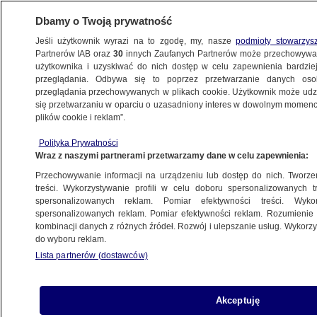
Dbamy o Twoją prywatność
Jeśli użytkownik wyrazi na to zgodę, my, nasze
podmioty stowarzys
Partnerów IAB oraz
30
innych Zaufanych Partnerów może przechowywa
BIZNES
użytkownika i uzyskiwać do nich dostęp w celu zapewnienia bardzi
przeglądania. Odbywa się to poprzez przetwarzanie danych os
przeglądania przechowywanych w plikach cookie. Użytkownik może udzie
Z KRAJU
się przetwarzaniu w oparciu o uzasadniony interes w dowolnym momencie
plików cookie i reklam”.
Padła szóstka w Lotto Plus
Polityka Prywatności
Wraz z naszymi partnerami przetwarzamy dane w celu zapewnienia:
4.07.2025, 06:30
Przechowywanie informacji na urządzeniu lub dostęp do nich. Tworzeni
treści. Wykorzystywanie profili w celu doboru spersonalizowanych tr
Udostępnij
spersonalizowanych reklam. Pomiar efektywności treści. Wyko
spersonalizowanych reklam. Pomiar efektywności reklam. Rozumienie o
kombinacji danych z różnych źródeł. Rozwój i ulepszanie usług. Wykor
do wyboru reklam.
Lista partnerów (dostawców)
Akceptuję