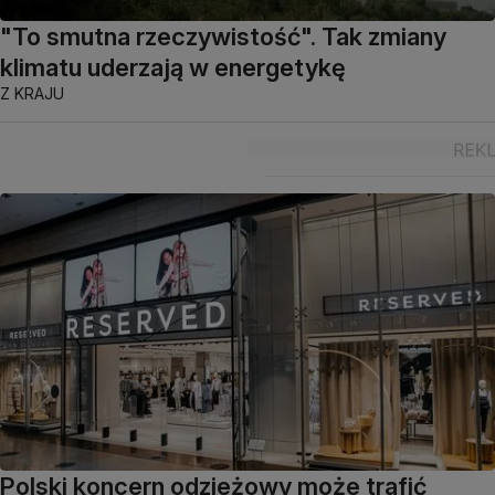
"To smutna rzeczywistość". Tak zmiany
klimatu uderzają w energetykę
Z KRAJU
Polski koncern odzieżowy może trafić