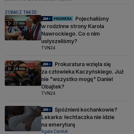
ZOBACZ TAKŻE:
Pojechaliśmy
PREMIERA
27 min
w rodzinne strony Karola
Nawrockiego. Co o nim
usłyszeliśmy?
TVN24
Prokuratura wzięła się
28 min
za człowieka Kaczyńskiego. Już
nie "wszystko mogę" Daniel
Obajtek?
TVN24
Spóźnieni kochankowie?
Lekarka: łechtaczka nie idzie
na emeryturę
Agata Daniluk