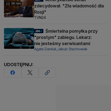
38 min
zdecydował. "Zła wiadomość dla
Rosji"
TVN24
Śmiertelna pomyłka przy
"prostym" zabiegu. Lekarz:
nie jesteśmy serwisantami
Agata Daniluk,
Jakub Stachowiak
UDOSTĘPNIJ: