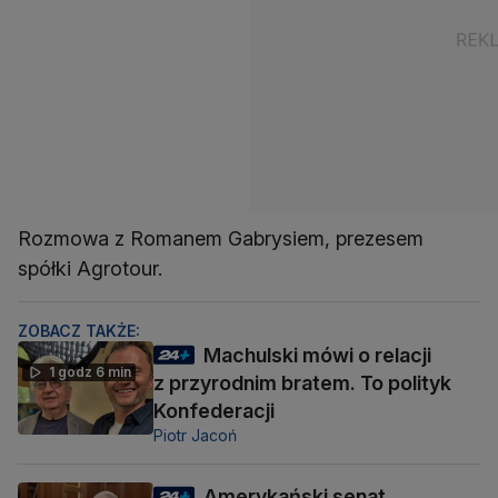
Rozmowa z Romanem Gabrysiem, prezesem
spółki Agrotour.
ZOBACZ TAKŻE:
Machulski mówi o relacji
1 godz 6 min
z przyrodnim bratem. To polityk
Konfederacji
Piotr Jacoń
Amerykański senat