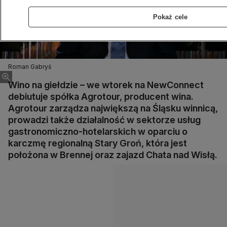
Pokaż cele
Roman Gabryś
Wino na giełdzie – we wtorek na NewConnect
debiutuje spółka Agrotour, producent wina.
Agrotour zarządza największą na Śląsku winnicą,
prowadzi także działalność w sektorze usług
gastronomiczno-hotelarskich w oparciu o
karczmę regionalną Stary Groń, która jest
położona w Brennej oraz zajazd Chata nad Wisłą.