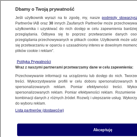
Dbamy o Twoją prywatność
Jeśli użytkownik wyrazi na to zgodę, my, nasze
podmioty stowarzys
Partnerów IAB oraz
30
innych Zaufanych Partnerów może przechowywa
BIZNES
użytkownika i uzyskiwać do nich dostęp w celu zapewnienia bardzi
przeglądania. Odbywa się to poprzez przetwarzanie danych os
przeglądania przechowywanych w plikach cookie. Użytkownik może udzie
Z KRAJU
się przetwarzaniu w oparciu o uzasadniony interes w dowolnym momencie
plików cookie i reklam”.
(Wino)branie
Polityka Prywatności
Wraz z naszymi partnerami przetwarzamy dane w celu zapewnienia:
11.06.2013, 11:22
Przechowywanie informacji na urządzeniu lub dostęp do nich. Tworzeni
treści. Wykorzystywanie profili w celu doboru spersonalizowanych tr
Udostępnij
spersonalizowanych reklam. Pomiar efektywności treści. Wyko
spersonalizowanych reklam. Pomiar efektywności reklam. Rozumienie o
kombinacji danych z różnych źródeł. Rozwój i ulepszanie usług. Wykor
do wyboru reklam.
Lista partnerów (dostawców)
Akceptuję