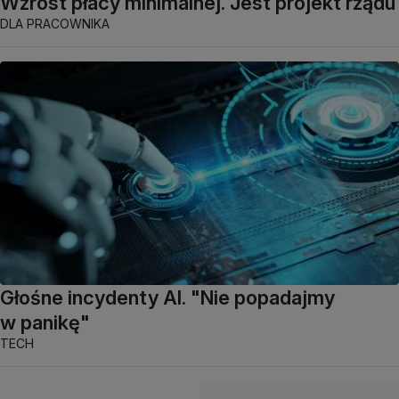
Wzrost płacy minimalnej. Jest projekt rządu
DLA PRACOWNIKA
Głośne incydenty AI. "Nie popadajmy
w panikę"
TECH