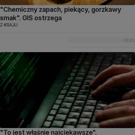
"Chemiczny zapach, piekący, gorzkawy
smak". GIS ostrzega
Z KRAJU
"To jest właśnie najciekawsze".