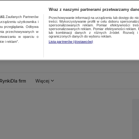
Wraz z naszymi partnerami przetwarzamy dane
161
Zaufanych Partnerów
Przechowywanie informacji na urządzeniu lub dostęp do nich.
treści. Wykorzystywanie profili w celu doboru spersonalizo
ządzeniu użytkownika i
spersonalizowanych reklam. Pomiar efektywności treś
bu przeglądania. Odbywa
spersonalizowanych reklam. Pomiar efektywności reklam. 
ania przechowywanych w
lub kombinacji danych z różnych źródeł. Rozwój i 
ograniczonych danych do wyboru reklam.
zetwarzaniu w oparciu o
ie i reklam”.
Lista partnerów (dostawców)
Rynki
Dla firm
Więcej