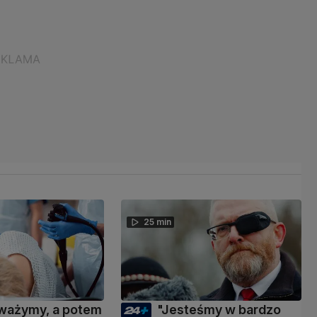
25 min
ważymy, a potem
"Jesteśmy w bardzo