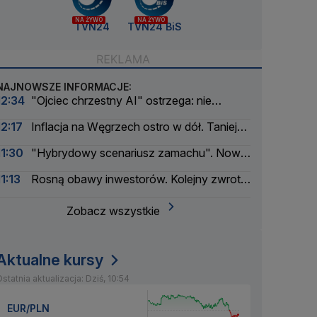
NA ŻYWO
NA ŻYWO
TVN24
TVN24 BiS
NAJNOWSZE INFORMACJE:
12:34
"Ojciec chrzestny AI" ostrzega: nie
wierzę, że utrzymamy nad nimi kontrolę
12:17
Inflacja na Węgrzech ostro w dół. Tanieją
żywność i energia
11:30
"Hybrydowy scenariusz zamachu". Nowe
informacje w sprawie drona na lotnisku
11:13
Rosną obawy inwestorów. Kolejny zwrot
na rynku ropy
Zobacz wszystkie
Aktualne kursy
statnia aktualizacja: Dziś, 10:54
EUR/PLN