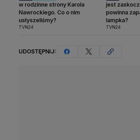
w rodzinne strony Karola
jest zaskocz
Nawrockiego. Co o nim
powinna zapa
usłyszeliśmy?
lampka?
TVN24
TVN24
UDOSTĘPNIJ: