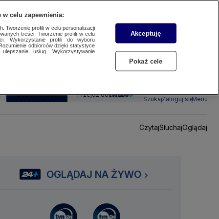
 w celu zapewnienia:
 Tworzenie profili w celu personalizacji
Akceptuję
wanych treści. Tworzenie profili w celu
ci. Wykorzystanie profili do wyboru
Rozumienie odbiorców dzięki statystyce
ulepszanie usług. Wykorzystywanie
Pokaż cele
SUBSKRYBUJ
Przejdź do
Szukaj
Zaloguj się
Menu
Czytaj
Słuchaj
Oglądaj
OGLĄDAJ NA ŻYWO