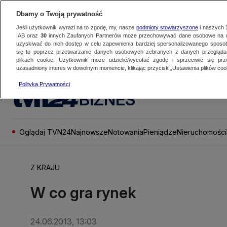
Dbamy o Twoją prywatność
Jeśli użytkownik wyrazi na to zgodę, my, nasze
podmioty stowarzyszone
i naszych
IAB oraz
30
innych Zaufanych Partnerów może przechowywać dane osobowe na ur
uzyskiwać do nich dostęp w celu zapewnienia bardziej spersonalizowanego sposo
się to poprzez przetwarzanie danych osobowych zebranych z danych przegląd
plikach cookie. Użytkownik może udzielić/wycofać zgodę i sprzeciwić się pr
uzasadniony interes w dowolnym momencie, klikając przycisk „Ustawienia plików cook
Polityka Prywatności
BIZNES
Oglądaj TVN24
Najnowsze
Notowania
Pieniądze
Nieruchomości
Z KRAJU
W co gra rynek
24.06.2013, 13:03