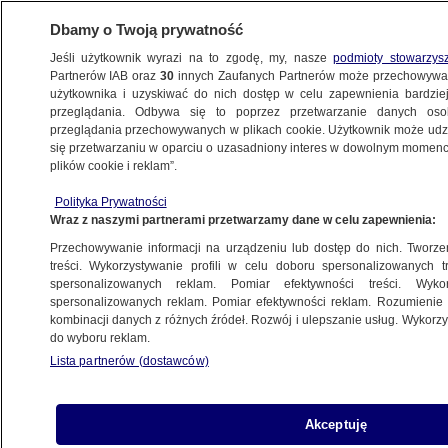
Dbamy o Twoją prywatność
Jeśli użytkownik wyrazi na to zgodę, my, nasze
podmioty stowarzys
Partnerów IAB oraz
30
innych Zaufanych Partnerów może przechowywa
BIZNES
użytkownika i uzyskiwać do nich dostęp w celu zapewnienia bardzi
przeglądania. Odbywa się to poprzez przetwarzanie danych os
przeglądania przechowywanych w plikach cookie. Użytkownik może udzie
Z KRAJU
się przetwarzaniu w oparciu o uzasadniony interes w dowolnym momencie
plików cookie i reklam”.
Unijne fundusze pomocą dla firm
Polityka Prywatności
Wraz z naszymi partnerami przetwarzamy dane w celu zapewnienia:
8.05.2009, 16:33
Aktualizacja:
8.05.2009, 15:08
Przechowywanie informacji na urządzeniu lub dostęp do nich. Tworzeni
treści. Wykorzystywanie profili w celu doboru spersonalizowanych tr
Udostępnij
spersonalizowanych reklam. Pomiar efektywności treści. Wyko
spersonalizowanych reklam. Pomiar efektywności reklam. Rozumienie o
kombinacji danych z różnych źródeł. Rozwój i ulepszanie usług. Wykor
do wyboru reklam.
Lista partnerów (dostawców)
Akceptuję