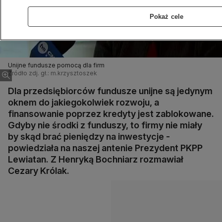
Pokaż cele
Unijne fundusze pomocą dla firm
Źródło zdj. gł.: m.krzysztoszek
Dla przedsiębiorców fundusze unijne są jedynym
oknem do jakiegokolwiek rozwoju, a
finansowanie poprzez kredyty jest zablokowane.
Gdyby nie środki z funduszy, to firmy nie miały
by skąd brać pieniędzy na inwestycje -
powiedziała na naszej antenie Prezydent PKPP
Lewiatan. Z Henryką Bochniarz rozmawiał
Cezary Królak.