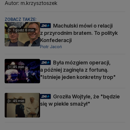
Autor: m.krzysztoszek
ZOBACZ TAKŻE:
Machulski mówi o relacji
1 godz 6 min
z przyrodnim bratem. To polityk
Konfederacji
Piotr Jacoń
Była mózgiem operacji,
45 min
a później zaginęła z fortuną.
"Istnieje jeden konkretny trop"
Groziła Wojtyle, że "będzie
45 min
się w piekle smażył"