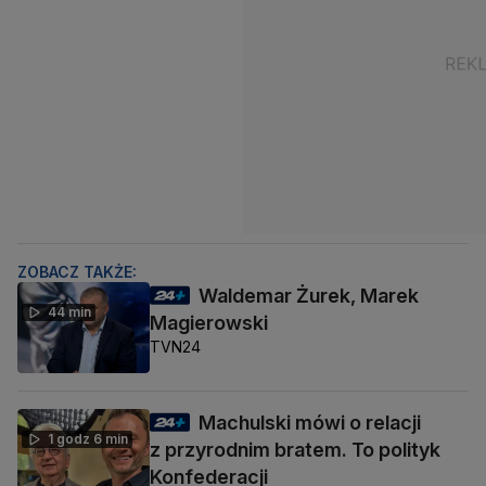
ZOBACZ TAKŻE:
Waldemar Żurek, Marek
44 min
Magierowski
TVN24
Machulski mówi o relacji
1 godz 6 min
z przyrodnim bratem. To polityk
Konfederacji