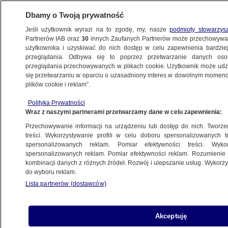
Dbamy o Twoją prywatność
Jeśli użytkownik wyrazi na to zgodę, my, nasze
podmioty stowarzys
Partnerów IAB oraz
30
innych Zaufanych Partnerów może przechowywa
BIZNES
użytkownika i uzyskiwać do nich dostęp w celu zapewnienia bardzi
przeglądania. Odbywa się to poprzez przetwarzanie danych os
przeglądania przechowywanych w plikach cookie. Użytkownik może udzie
Z KRAJU
się przetwarzaniu w oparciu o uzasadniony interes w dowolnym momencie
plików cookie i reklam”.
Sterydowa kroplówka winduje rynki
Polityka Prywatności
Wraz z naszymi partnerami przetwarzamy dane w celu zapewnienia:
9.05.2013, 16:37
Przechowywanie informacji na urządzeniu lub dostęp do nich. Tworzeni
treści. Wykorzystywanie profili w celu doboru spersonalizowanych tr
Udostępnij
spersonalizowanych reklam. Pomiar efektywności treści. Wyko
spersonalizowanych reklam. Pomiar efektywności reklam. Rozumienie o
kombinacji danych z różnych źródeł. Rozwój i ulepszanie usług. Wykor
do wyboru reklam.
Lista partnerów (dostawców)
Akceptuję