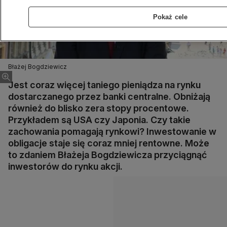
Pokaż cele
Błażej Bogdziewicz
Jest coraz więcej taniego pieniądza na rynku
dostarczanego przez banki centralne. Obniżają
również do blisko zera stopy procentowe.
Przykładem są USA czy Japonia. Czy takie
zachowania pomagają rynkowi? Inwestowanie w
obligacje staje się coraz mniej rentowne. Może
to zdaniem Błażeja Bogdziewicza przyciągnąć
inwestorów do rynku akcji.