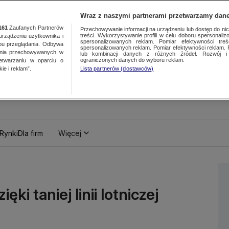
Wraz z naszymi partnerami przetwarzamy dane
161
Zaufanych Partnerów
Przechowywanie informacji na urządzeniu lub dostęp do nich.
treści. Wykorzystywanie profili w celu doboru spersonalizo
ządzeniu użytkownika i
spersonalizowanych reklam. Pomiar efektywności treś
bu przeglądania. Odbywa
spersonalizowanych reklam. Pomiar efektywności reklam. 
ania przechowywanych w
lub kombinacji danych z różnych źródeł. Rozwój i 
ograniczonych danych do wyboru reklam.
zetwarzaniu w oparciu o
ie i reklam”.
Lista partnerów (dostawców)
Rynki
Dla firm
Więcej
ęki taniej linii lotniczej