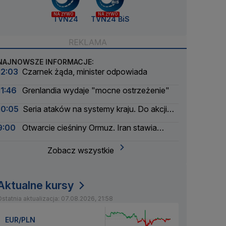
NA ŻYWO
NA ŻYWO
TVN24
TVN24 BiS
NAJNOWSZE INFORMACJE:
12:03
Czarnek żąda, minister odpowiada
11:46
Grenlandia wydaje "mocne ostrzeżenie"
10:05
Seria ataków na systemy kraju. Do akcji
wkracza wywiad
9:00
Otwarcie cieśniny Ormuz. Iran stawia
warunki
Zobacz wszystkie
Aktualne kursy
statnia aktualizacja: 07.08.2026, 21:58
EUR/PLN