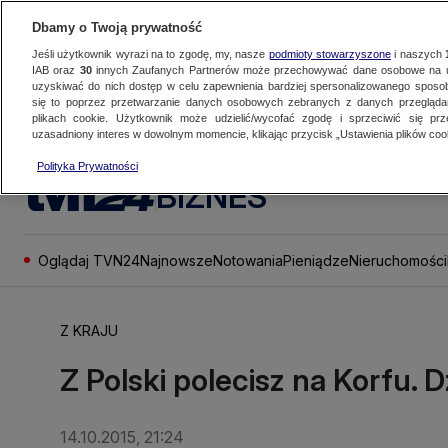
Dbamy o Twoją prywatność
Jeśli użytkownik wyrazi na to zgodę, my, nasze
podmioty stowarzyszone
i naszych
IAB oraz
30
innych Zaufanych Partnerów może przechowywać dane osobowe na ur
uzyskiwać do nich dostęp w celu zapewnienia bardziej spersonalizowanego sposo
się to poprzez przetwarzanie danych osobowych zebranych z danych przegląd
plikach cookie. Użytkownik może udzielić/wycofać zgodę i sprzeciwić się pr
uzasadniony interes w dowolnym momencie, klikając przycisk „Ustawienia plików cook
Polityka Prywatności
BIZNES
Oglądaj TVN24
Najnowsze
Notowania
Pieniądze
Nieruchomości
Z KRAJU
Z Polski polecisz na Korfu. Dzi
14.10.2015, 21:24