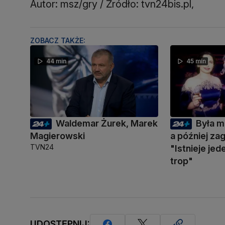
Autor: msz/gry / Źródło: tvn24bis.pl,
ZOBACZ TAKŻE:
44 min
45 min
Waldemar Żurek, Marek
Była m
Magierowski
a później zag
TVN24
"Istnieje je
trop"
UDOSTĘPNIJ: