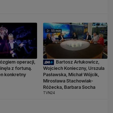
55 min
ózgiem operacji,
Bartosz Arłukowicz,
inęła z fortuną.
Wojciech Konieczny, Urszula
den konkretny
Pasławska, Michał Wójcik,
Mirosława Stachowiak-
Różecka, Barbara Socha
TVN24