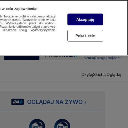
 w celu zapewnienia:
 Tworzenie profili w celu personalizacji
Akceptuję
wanych treści. Tworzenie profili w celu
ci. Wykorzystanie profili do wyboru
Rozumienie odbiorców dzięki statystyce
ulepszanie usług. Wykorzystywanie
Pokaż cele
SUBSKRYBUJ
Przejdź do
Szukaj
Zaloguj się
Menu
Czytaj
Słuchaj
Oglądaj
OGLĄDAJ NA ŻYWO